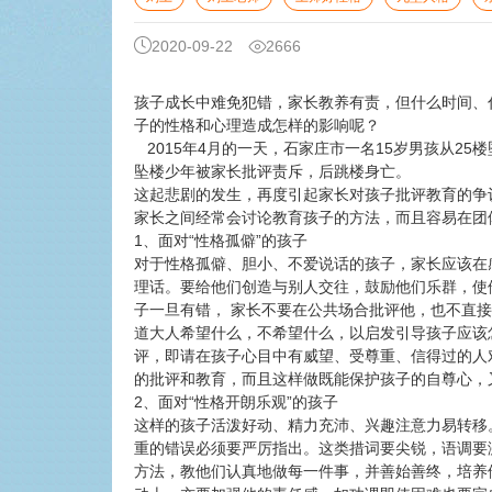
2020-09-22
2666
孩子成长中难免犯错，家长教养有责，但什么时间、
子的性格和心理造成怎样的影响呢？
2015年4月的一天，石家庄市一名15岁男孩从2
坠楼少年被家长批评责斥，后跳楼身亡。
这起悲剧的发生，再度引起家长对孩子批评教育的争
家长之间经常会讨论教育孩子的方法，而且容易在团
1、面对“性格孤僻”的孩子
对于性格孤僻、胆小、不爱说话的孩子，家长应该在
理话。要给他们创造与别人交往，鼓励他们乐群，使
子一旦有错， 家长不要在公共场合批评他，也不直
道大人希望什么，不希望什么，以启发引导孩子应该
评，即请在孩子心目中有威望、受尊重、信得过的人
的批评和教育，而且这样做既能保护孩子的自尊心，
2、面对“性格开朗乐观”的孩子
这样的孩子活泼好动、精力充沛、兴趣注意力易转移
重的错误必须要严厉指出。这类措词要尖锐，语调要
方法，教他们认真地做每一件事，并善始善终，培养