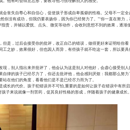
成。他有时会得意忘形，要教导他习惯理解别人的感受。
就会丧失自尊心和自信心，促使孩子形成自卑孤僻的性格。父母不一定全
然你没有成功，但我仍要表扬你，因为你已经努力了。”“你一直在努力，
批评指责，并辅以爱抚、点头、微笑等动作，会收到意想不到的效果，逐渐
，但是，过后会接受你的批评，改正自己的错误，做得更好来证明给你看
同工之妙，效果很好，但也因人而异，有些孩子就不吃这一套，所以要具
发现，别人指出来并批评了，他会认为这是别人对他好，会虚心接受别人
果自律的孩子已经尽力了，你还去批评他，他会感到厌烦：我都那么努力
要站在他们的角度，看看他们是不是已经尽力而为了。
是成长的代价。孩子犯错误并不可怕,重要的是如何让孩子在错误中有所
评对孩子来说就像一剂苦药，促其良好性格的形成，伴随着孩子的健康成长