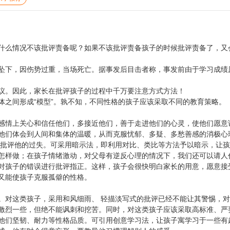
什么情况不该批评责备呢？如果不该批评责备孩子的时候批评责备了，又
5楼坠下，因伤势过重，当场死亡。据事发后目击者称，事发前由于学习成绩
议。因此，家长在批评孩子的过程中千万要注意方式方法！
体之间形成“模型”。孰不知，不同性格的孩子应该采取不同的教育策略。
感情上关心和信任他们，多接近他们，善于走进他们的心灵，使他们愿意
他们体会到人间和集体的温暖，从而克服忧郁、多疑、多愁善感的消极心
接批评他的过失。可采用暗示法，即利用对比、类比等方法予以暗示，让
怎样做；在孩子情绪激动，对父母有逆反心理的情况下，我们还可以请人
对孩子的错误进行批评指正。这样，孩子会很快明白家长的用意，愿意接
又能使孩子克服孤僻的性格。
。对这类孩子，采用和风细雨、 轻描淡写式的批评已经不能让其警惕，
激烈一些，但绝不能讽刺和挖苦。同时，对这类孩子应该采取高标准、严
他们坚韧、耐力等性格品质。可引用创意学习法，让孩子寓学习于一些有