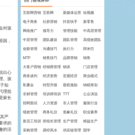
热门领域讲师
互联网营销
互联网
新媒体运营
短视频
电子商务
社群营销
抖音快手
新零售
会对孩
网络推广
领导力
管理技能
中高层管理
中层管理
团队建设
团队管理
高绩效团队
原因，
创新管理
沟通技巧
执行力
阿米巴
MTP
销售技巧
品牌营销
销售
大客户营销
经销商管理
销讲
门店管理
说出心
商务谈判
经济形势
宏观经济
商业模式
理。孩
孩子知
私董会
转型升级
股权激励
纳税筹划
代理批
非财管理
培训师培训
TTT
公众演说
受家长
招聘面试
人力资源
非人管理
服装行业
绩效管理
商务礼仪
形象礼仪
职业素养
对其严
新员工培训
班组长管理
生产管理
精益生产
要求的
趣的活
采购管理
易经风水
供应链管理
国学