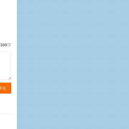
/300
字
评论