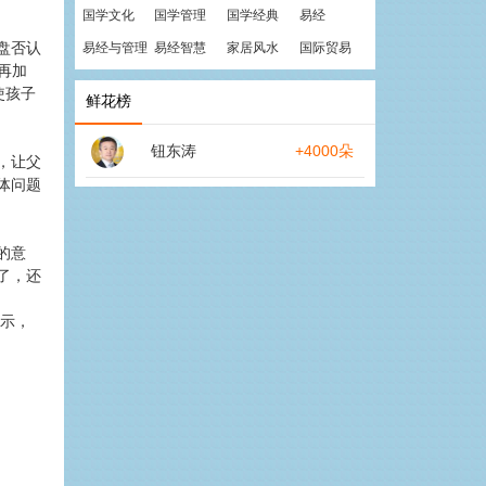
国学文化
国学管理
国学经典
易经
盘否认
易经与管理
易经智慧
家居风水
国际贸易
再加
使孩子
鲜花榜
钮东涛
+4000朵
，让父
体问题
的意
了，还
启示，
。