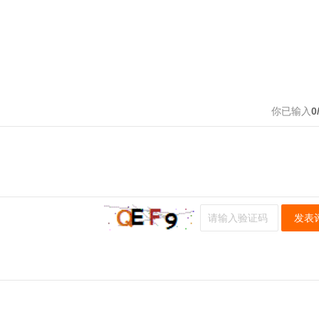
你已输入
0
发表