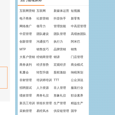
热门领域讲师
互联网营销
互联网
新媒体运营
短视频
电子商务
社群营销
抖音快手
新零售
网络推广
领导力
管理技能
中高层管理
中层管理
团队建设
团队管理
高绩效团队
创新管理
沟通技巧
执行力
阿米巴
MTP
销售技巧
品牌营销
销售
大客户营销
经销商管理
销讲
门店管理
商务谈判
经济形势
宏观经济
商业模式
私董会
转型升级
股权激励
纳税筹划
非财管理
培训师培训
TTT
公众演说
招聘面试
人力资源
非人管理
服装行业
绩效管理
商务礼仪
形象礼仪
职业素养
新员工培训
班组长管理
生产管理
精益生产
采购管理
易经风水
供应链管理
国学