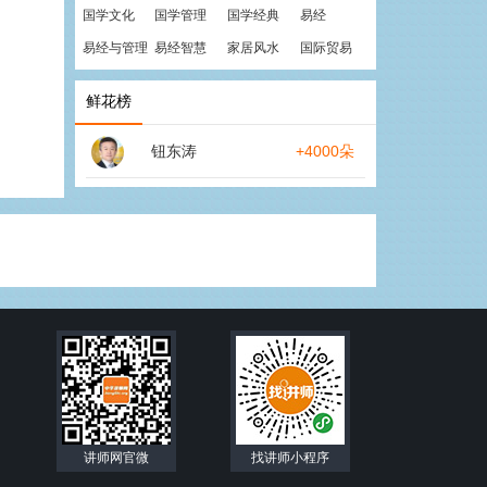
国学文化
国学管理
国学经典
易经
易经与管理
易经智慧
家居风水
国际贸易
鲜花榜
钮东涛
+4000朵
讲师网官微
找讲师小程序