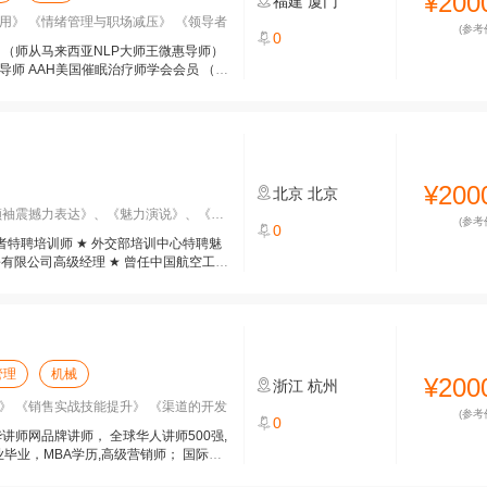
¥200
福建
厦门
用》 《情绪管理与职场减压》 《领导者
(参考
0
 （师从马来西亚NLP大师王微惠导师）
导师 AAH美国催眠治疗师学会会员 （认
¥200
北京
北京
袖震撼力表达》、《魅力演说》、《商业
(参考
0
者特聘培训师 ★ 外交部培训中心特聘魅
份有限公司高级经理 ★ 曾任中国航空工业
管理
机械
¥200
浙江
杭州
》 《销售实战技能提升》 《渠道的开发
(参考
0
讲师网品牌讲师， 全球华人讲师500强,
毕业，MBA学历,高级营销师； 国际军