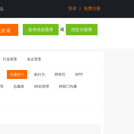
登录
|
免费注册
讯
或
发布培训需求
找官方推荐
搜 索
行业背景
名企背景
沟通技巧
执行力
阿米巴
MTP
导
总裁班
90后管理
跨部门沟通