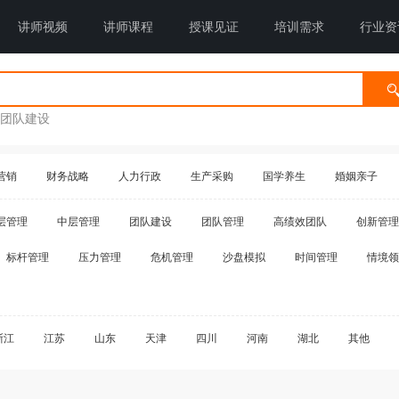
讲师视频
讲师课程
授课见证
培训需求
行业资
团队建设
营销
财务战略
人力行政
生产采购
国学养生
婚姻亲子
层管理
中层管理
团队建设
团队管理
高绩效团队
创新管理
标杆管理
压力管理
危机管理
沙盘模拟
时间管理
情境领
浙江
江苏
山东
天津
四川
河南
湖北
其他