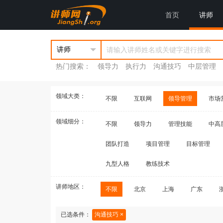
首页
讲师
热门搜索：
领导力
执行力
沟通技巧
中层管理
领域大类：
不限
互联网
领导管理
市场
领域细分：
不限
领导力
管理技能
中高
团队打造
项目管理
目标管理
九型人格
教练技术
讲师地区：
不限
北京
上海
广东
已选条件：
沟通技巧 ×