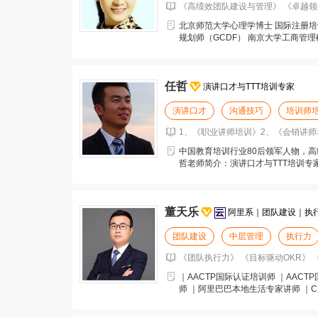
《高绩效团队建设与管理》 《卓越领
北京师范大学心理学博士 国际注册培训
规划师（GCDF） 南京大学工商管理
京大学
任哲
演讲口才与TTT培训专家
演讲口才
沟通技巧
培训师
1、《职业讲师培训》2、《会销讲师
中国教育培训行业80后领军人物，高级
哲老师简介：演讲口才与TTT培训
训、会销讲师
董天乐
阿里系｜团队建设｜执
团队建设
中层管理
执行力
《团队执行力》 《目标驱动OKR》 
｜AACTP国际认证培训师 ｜AAC
师 ｜阿里巴巴本地生活专家讲师 ｜CP