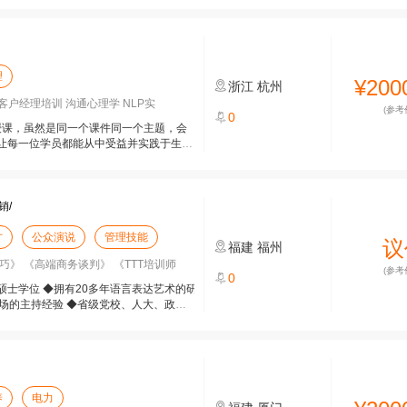
理
¥200
浙江
杭州
客户经理培训 沟通心理学 NLP实
(参考
0
授课，虽然是同一个课件同一个主题，会
让每一位学员都能从中受益并实践于生活
销/
才
公众演说
管理技能
议
福建
福州
》 《高端商务谈判》 《TTT培训师
(参考
0
士学位 ◆拥有20多年语言表达艺术的研
场的主持经验 ◆省级党校、人大、政协等
养
电力