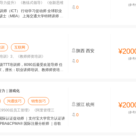
导力提升》 《教练式领导》 《创新思维
(参考
0
师（ICT） 行动学习促动师 全球职业
硕士（MBA） 上海交通大学特聘讲师 南
培训
互联网
¥200
陕西
西安
培训》3、《教师师资培训》
(参考
0
TTT培训师，8090后最受欢迎导师 任
专家，擅长：职业讲师培训、教师师资培
行力｜游戏化
沟通技巧
销售技巧
¥200
浙江
杭州
《9500后员工管理》 《阿里管理三
(参考
0
TP国际认证促动师 ｜支付宝大学官方认证讲
BA&CPMA® 国际注册分析师 ｜谷歌