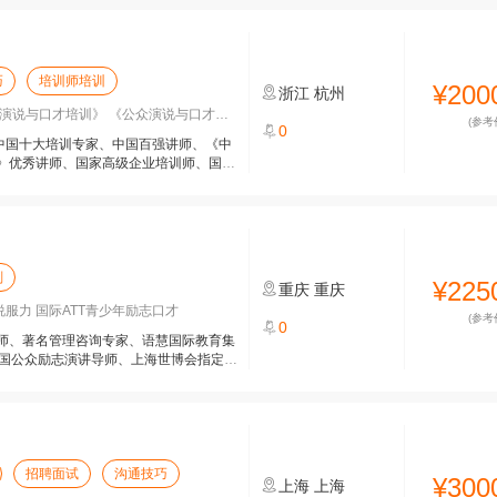
巧
培训师培训
¥200
浙江
杭州
说与口才培训》 《公众演说与口才训练
(参考
0
才中国十大培训专家、中国百强讲师、《中
》优秀讲师、国家高级企业培训师、国家
划
¥225
重庆
重庆
说服力 国际ATT青少年励志口才
(参考
0
讲师、著名管理咨询专家、语慧国际教育集
中国公众励志演讲导师、上海世博会指定培
招聘面试
沟通技巧
¥300
上海
上海