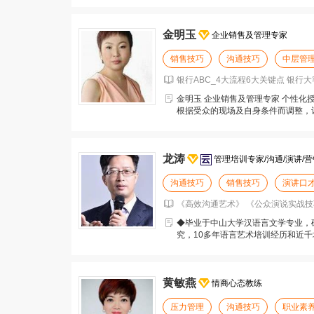
金明玉
企业销售及管理专家
销售技巧
沟通技巧
中层管
银行ABC_4大流程6大关键点 银行大
金明玉 企业销售及管理专家 个性化
根据受众的现场及自身条件而调整，
及工作当中 【荣誉
龙涛
管理培训专家/沟通/演讲/营
沟通技巧
销售技巧
演讲口
《高效沟通艺术》 《公众演说实战技巧
◆毕业于中山大学汉语言文学专业，硕
究，10多年语言艺术培训经历和近千
机关单位百余
黄敏燕
情商心态教练
压力管理
沟通技巧
职业素