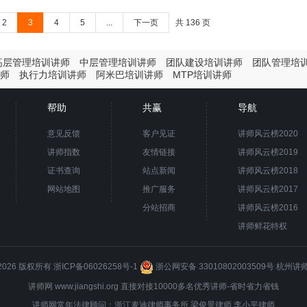
2
3
4
5
...
下一页
共 136 页
高层管理培训讲师
中层管理培训讲师
团队建设培训讲师
团队管理培
师
执行力培训讲师
阿米巴培训讲师
MTP培训讲师
帮助
共赢
导航
意见反馈
客户见证
讲师风云榜2020
讲师指数
友情链接
讲师风云榜2019
证书查询
站点新闻
讲师风云榜2018
网站地图
推广服务
讲师风云榜2017
分站招商
讲师风云榜2016
讲师鲜花特权
8-2026 版权所有
浙ICP备06026258号-1
浙公网安备 33010802003509号
杭州讲
讲师网 www.jiangshi.org 直接对接10000多名优秀讲师-省时省力省钱
讲师网常年法律顾问：浙江麦迪律师事务所
梁俊景
律师 李小平律师