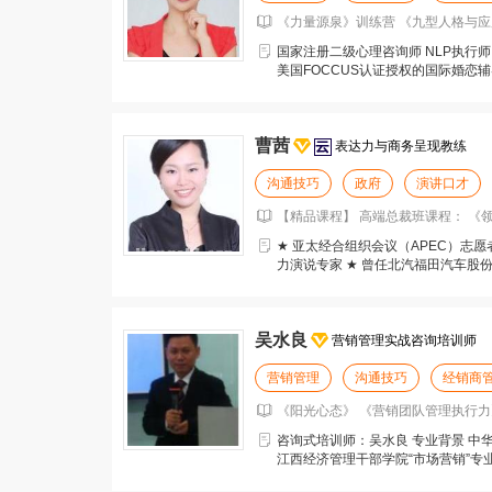
《力量源泉》训练营 《九型人格与应
国家注册二级心理咨询师 NLP执行师
美国FOCCUS认证授权的国际婚恋辅
证于
曹茜
表达力与商务呈现教练
沟通技巧
政府
演讲口才
【精品课程】 高端总裁班课程： 《领
★ 亚太经合组织会议（APEC）志愿
力演说专家 ★ 曾任北汽福田汽车股
集团公司
吴水良
营销管理实战咨询培训师
营销管理
沟通技巧
经销商
《阳光心态》 《营销团队管理执行力
咨询式培训师：吴水良 专业背景 中华
江西经济管理干部学院“市场营销”专业
商研