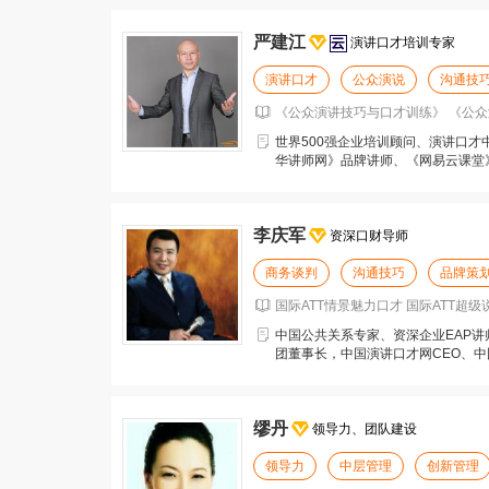
严建江
演讲口才培训专家
演讲口才
公众演说
沟通技
《公众演讲技巧与口才训练》 《公众演
世界500强企业培训顾问、演讲口
华讲师网》品牌讲师、《网易云课堂
注册心理咨询师、
李庆军
资深口财导师
商务谈判
沟通技巧
品牌策
国际ATT情景魅力口才 国际ATT超级
中国公共关系专家、资深企业EAP
团董事长，中国演讲口才网CEO、
训专家、海南省营
缪丹
领导力、团队建设
领导力
中层管理
创新管理