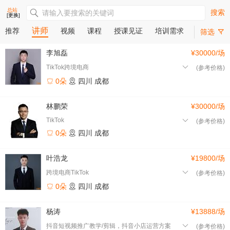
总站
搜索
[更换]
讲师
推荐
视频
课程
授课见证
培训需求
筛选
李旭磊
¥30000/场
TikTok跨境电商
(参考价格)
0朵
四川
成都
林鹏荣
¥30000/场
TikTok
(参考价格)
0朵
四川
成都
叶浩龙
¥19800/场
跨境电商TikTok
(参考价格)
0朵
四川
成都
杨涛
¥13888/场
抖音短视频推广教学/剪辑，抖音小店运营方案
(参考价格)