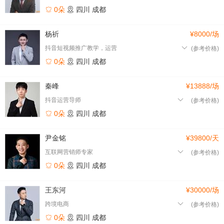
0朵
四川
成都
杨祈
¥8000/场
抖音短视频推广教学，运营
(参考价格)
0朵
四川
成都
秦峰
¥13888/场
抖音运营导师
(参考价格)
0朵
四川
成都
尹金铭
¥39800/天
互联网营销师专家
(参考价格)
0朵
四川
成都
王东河
¥30000/场
跨境电商
(参考价格)
0朵
四川
成都