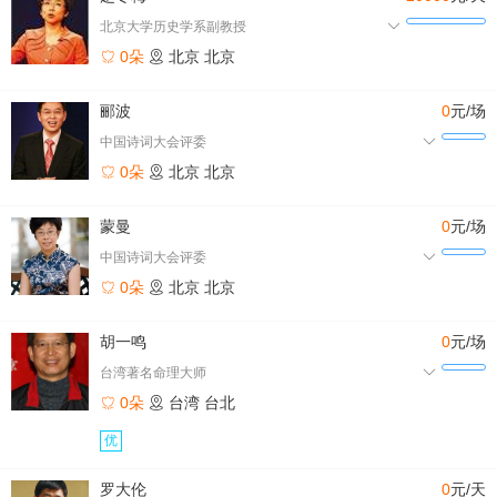
北京大学历史学系副教授
0朵
北京
北京
郦波
0
元/场
中国诗词大会评委
0朵
北京
北京
蒙曼
0
元/场
中国诗词大会评委
0朵
北京
北京
胡一鸣
0
元/场
台湾著名命理大师
0朵
台湾
台北
优
罗大伦
0
元/天