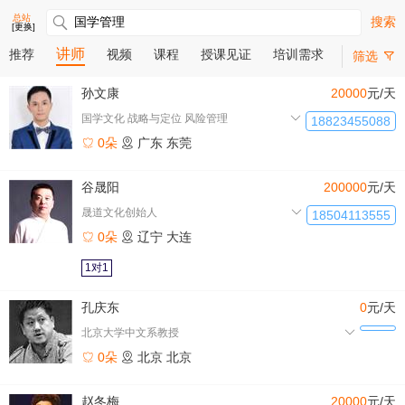
总站
搜索
[更换]
讲师
推荐
视频
课程
授课见证
培训需求
筛选
孙文康
20000
元/天
国学文化 战略与定位 风险管理
18823455088
0朵
广东
东莞
谷晟阳
200000
元/天
晟道文化创始人
18504113555
0朵
辽宁
大连
1对1
孔庆东
0
元/天
北京大学中文系教授
0朵
北京
北京
赵冬梅
20000
元/天