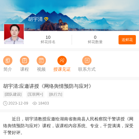
胡宇清
10
0
送鲜花
鲜花排名
鲜花数量
简介
课程
视频
授课见证
联系方式
胡宇清:应邀讲授《网络舆情预防与应对》
[团队建设]
[互联网+]
[执行力]
2023-12-09
18403
近日，胡宇清教授应邀给湖南省衡南县人民检察院干警讲授《网
络舆情预防与应对》课程，该课程内容系统、专业，干货满满，深受
干警好评。