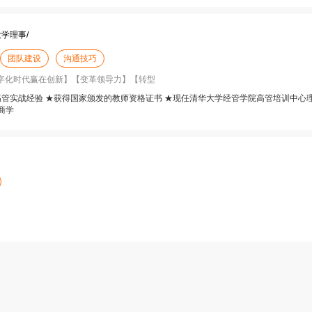
学理事/
团队建设
沟通技巧
数字化时代赢在创新】【变革领导力】【转型
业高管实战经验 ★获得国家颁发的教师资格证书 ★现任清华大学经管学院高管培训中心
商学