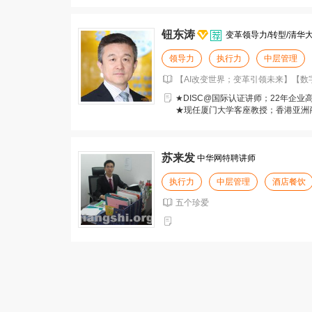
钮东涛
变革领导力/转型/清华大
领导力
执行力
中层管理
【AI改变世界；变革引领未来】【
★DISC@国际认证讲师；22年企
★现任厦门大学客座教授；香港亚洲
苏来发
中华网特聘讲师
执行力
中层管理
酒店餐饮
五个珍爱