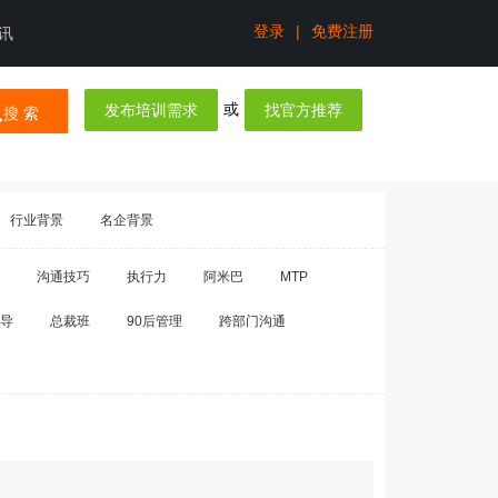
登录
|
免费注册
讯
或
发布培训需求
找官方推荐
搜 索
行业背景
名企背景
沟通技巧
执行力
阿米巴
MTP
导
总裁班
90后管理
跨部门沟通