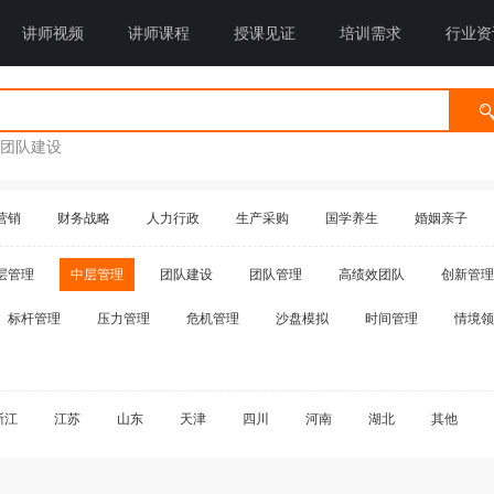
讲师视频
讲师课程
授课见证
培训需求
行业资
团队建设
营销
财务战略
人力行政
生产采购
国学养生
婚姻亲子
层管理
中层管理
团队建设
团队管理
高绩效团队
创新管理
标杆管理
压力管理
危机管理
沙盘模拟
时间管理
情境领
浙江
江苏
山东
天津
四川
河南
湖北
其他