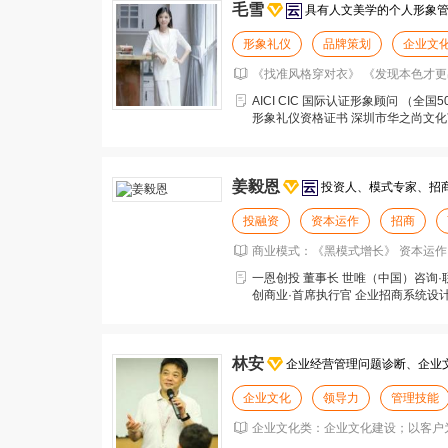
毛雪
具有人文美学的个人形象
形象礼仪
品牌策划
企业文
《找准风格穿对衣》 《发现本色才更
AICI CIC 国际认证形象顾问 （全国
形象礼仪资格证书 深圳市华之尚文化
姜毅恩
投资人、模式专家、招
投融资
资本运作
招商
商业模式：《黑模式增长》 资本运作：
一恩创投 董事长 世唯（中国）咨询·
创商业·首席执行官 企业招商系统设计
融资
林安
企业经营管理问题诊断、企业
企业文化
领导力
管理技能
企业文化类：企业文化建设；以客户为