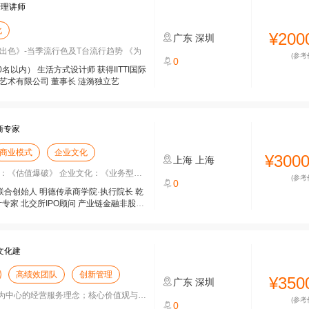
管理讲师
化
¥200
广东
深圳
出色》-当季流行色及T台流行趋势 《为
(参考
0
50名以内） 生活方式设计师 获得IITTI国际
艺术有限公司 董事长 涟漪独立艺
商专家
商业模式
企业文化
¥300
上海
上海
《估值爆破》 企业文化：《业务型企业
(参考
0
联合创始人 明德传承商学院·执行院长 乾
专家 北交所IPO顾问 产业链金融非股权
文化建
高绩效团队
创新管理
¥350
广东
深圳
中心的经营服务理念；核心价值观与干部管
(参考
0