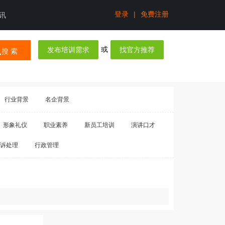
登录
|
免费注册
讯
或
发布培训需求
找官方推荐
搜 索
行业背景
名企背景
形象礼仪
职业素养
新员工培训
演讲口才
诉处理
行政管理