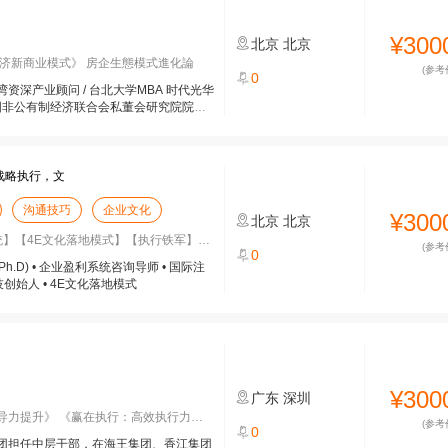
¥300
北京
北京
济新商业模式》 房企生態模式進化論
(参考
0
湾资深产业顾问 / 台北大学MBA 时代光华
国非公有制经济联合会私董会研究院院长
战略执行，文
沟通技巧
企业文化
¥300
北京
北京
】【4E文化落地模式】【执行铁军】【文
(参考
0
.D) • 企业盈利系统咨询导师 • 国际注
技创始人 • 4E文化落地模式
¥300
广东
深圳
提升》 《赢在执行：高效执行力提升及
(参考
0
团担任中层干部，在海王集团、香江集团