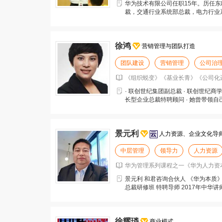
华为技术有限公司任职15年。历任
裁，交通行业系统部总裁，电力行业
区经理，战略预备队指
徐鸿
营销管理与团队打造
团队建设
营销管理
公司治
《组织蜕变》《基业长青》《公司化运作
· 联创世纪集团副总裁 · 联创世纪商学
长型企业总裁特聘顾问 · 她曾带领
景元利
人力资源、企业文化导
中层管理
领导力
人力资源
华为管理系列课程之一《华为人力资本管
景元利 和君咨询合伙人 《华为本质
总裁研修班 特聘导师 2017年中华讲
徐耀璘
商业模式