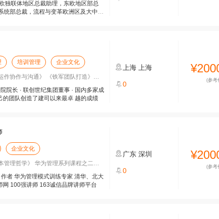
东欧独联体地区总裁助理，东欧地区部总
系统部总裁，流程与变革欧洲区及大中国
理
培训管理
企业文化
¥200
上海
上海
协作与沟通》 《铁军团队打造》《军魂
(参考
0
院院长 · 联创世纪集团董事 · 国内多家成
自己的团队创造了建司以来最卓 越的成绩
师
企业文化
¥200
广东
深圳
理哲学》 华为管理系列课程之二《华为
(参考
0
》作者 华为管理模式训练专家 清华、北大
师网 100强讲师 163诚信品牌讲师平台