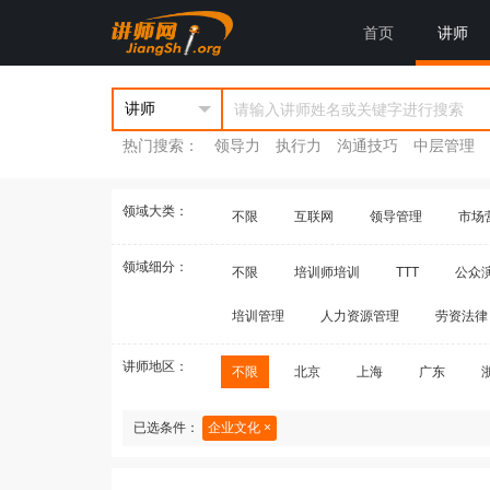
首页
讲师
热门搜索：
领导力
执行力
沟通技巧
中层管理
领域大类：
不限
互联网
领导管理
市场
领域细分：
不限
培训师培训
TTT
公众
培训管理
人力资源管理
劳资法律
讲师地区：
不限
北京
上海
广东
已选条件：
企业文化 ×