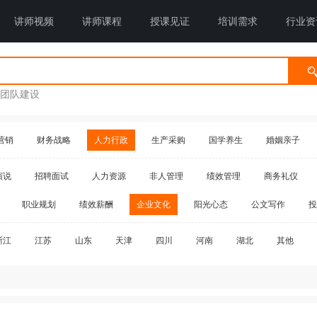
讲师视频
讲师课程
授课见证
培训需求
行业资
团队建设
营销
财务战略
人力行政
生产采购
国学养生
婚姻亲子
演说
招聘面试
人力资源
非人管理
绩效管理
商务礼仪
职业规划
绩效薪酬
企业文化
阳光心态
公文写作
投
浙江
江苏
山东
天津
四川
河南
湖北
其他