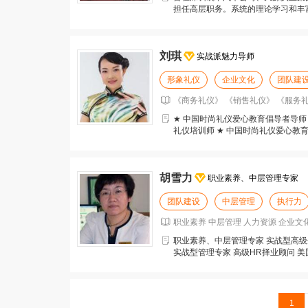
担任高层职务。系统的理论学习和丰
源制度体系构建、企业
刘琪
实战派魅力导师
形象礼仪
企业文化
团队建
《商务礼仪》 《销售礼仪》 《服务礼
★ 中国时尚礼仪爱心教育倡导者导师
礼仪培训师 ★ 中国时尚礼仪爱心教育
仪爱心
胡雪力
职业素养、中层管理专家
团队建设
中层管理
执行力
职业素养 中层管理 人力资源 企业文
职业素养、中层管理专家 实战型高级
实战型管理专家 高级HR择业顾问 美
特训
1