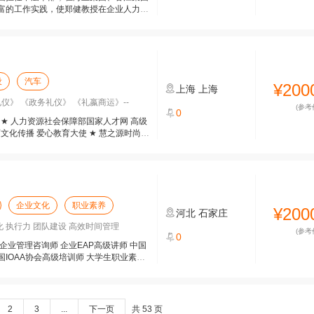
富的工作实践，使郑健教授在企业人力资
设
汽车
¥200
上海
上海
仪》 《政务礼仪》 《礼嬴商运》--
(参考
0
 ★ 人力资源社会保障部国家人才网 高级
文化传播 爱心教育大使 ★ 慧之源时尚礼
企业文化
职业素养
¥200
河北
石家庄
化 执行力 团队建设 高效时间管理
(参考
0
企业管理咨询师 企业EAP高级讲师 中国
国IOAA协会高级培训师 大学生职业素质
2
3
...
下一页
共 53 页