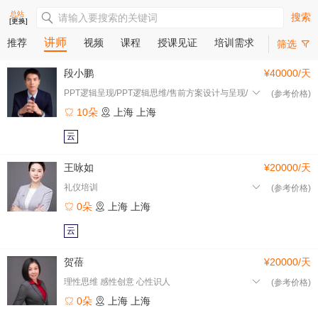
总站
搜索
[更换]
讲师
推荐
视频
课程
授课见证
培训需求
筛选
段小鹏
¥40000/天
PPT逻辑呈现/PPT逻辑思维/售前方案设计与呈现/
(参考价格)
10朵
上海
上海
云
王咏如
¥20000/天
礼仪培训
(参考价格)
0朵
上海
上海
云
贺蓓
¥20000/天
理性思维 感性创意 心性识人
(参考价格)
0朵
上海
上海