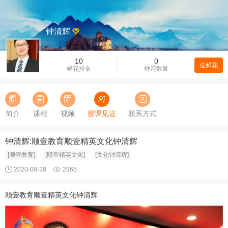
钟清辉
10
0
送鲜花
鲜花排名
鲜花数量
简介
课程
视频
授课见证
联系方式
钟清辉:顺壹教育顺壹精英文化钟清辉
[顺壹教育]
[顺壹精英文化]
[文化钟清辉]
2020-08-28
2965
顺壹教育顺壹精英文化钟清辉