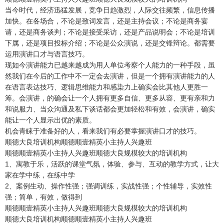
当今时代，经济迅猛发展，竞争日趋激烈，人际交往频繁，信息传播
加快。在各场合，不论是致词发言，还是主持会议；不论是商务宴
请，还是商务谈判；不论是接受采访，还是产品说明会；不论是培训
下属，还是项目投标介绍；不论是公众演说，还是交锋辩论。都需要
运用演讲口才与语言技巧。
现如今演讲能力已越来越成为用人单位考察个人能力的一种手段，虽
然我们在今后的工作中不一定会去演讲，但是一个拥有演讲能力的人
在语言表达技巧、逻辑思维能力和感染力上确实会比其他人更胜一
筹。会演讲，的确会让一个人拥有更多自信、更多从容、更有亲和力
和说服力、当众沟通及私下谈话都会更加轻松和有效，会演讲，确实
能让一个人显示出优的素质。
机会青睐于准备好的人，看来我们有必要掌握演讲口才的技巧。
顺德大良培训机构顺德顺壹精英小主持人兴趣班
顺德顺壹精英小主持人兴趣班顺德大良规模较大的培训机构
1、寓教于乐，活跃的课堂气氛，体验、参与、互动的教学方式，让大
家在学中练，在练中学
2、案例生动、操作性强；强调训练，实战性强；个性辅导，实效性
强；简单，有效，做得到
顺德顺壹精英小主持人兴趣班顺德大良规模较大的培训机构
顺德大良培训机构顺德顺壹精英小主持人兴趣班