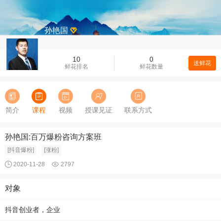
孙艳国
10
0
送鲜花
鲜花排名
鲜花数量
简介
课程
视频
授课见证
联系方式
孙艳国:百万爆粉咨询方案班
[抖音爆粉]
[涨粉]
2020-11-28
2797
对象
抖音创业者，企业