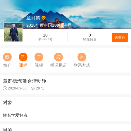
章群德
2020年度中国100强讲师
10
0
送鲜花
鲜花排名
鲜花数量
简介
课程
视频
授课见证
联系方式
章群德:预测台湾动静
2020-09-30
2971
对象
姓名学爱好者
目的