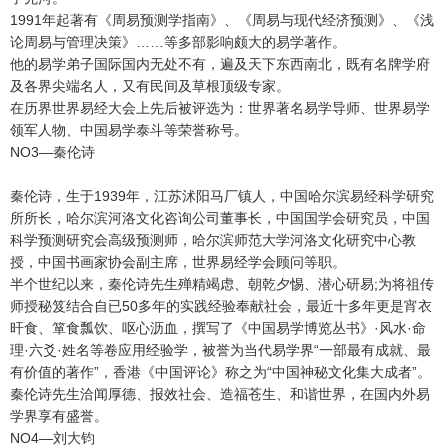
1991年起著有《周易预测学指南》、《周易与现代经济预测》、《浅
论周易与管理决策》……等多部影响颇大的易学著作。
他的易学弟子国际国内无处不有，遍及天下东西南北，既有名牌学府
及各界尖端名人，又有民间及草根顶级专家。
在历界世界易经大会上先后被评选为：世界著名易学导师、世界易学
领军人物、中国易学泰斗等荣誉称号。
NO3—秦伦诗
秦伦诗，生于1939年，江苏沭阳马厂镇人，中国哈尔滨易经科学研究
所所长，哈尔滨河洛文化咨询公司董事长，中国国学会研究员，中国
科学预测研究会高级预测师，哈尔滨师范大学河洛文化研究中心教
授，中国书画家协会副主席，世界易经学会顾问等职。
半个世纪以来，秦伦诗先生殚精竭虑、朝乾夕惕、潜心研易;为将祖传
师授秘笈结合自已50多年的实践经验奉献社会，最近十多年更是宵衣
旰食、箪食瓢饮、呕心沥血，撰写了《中国易学博览丛书》·风水·命
理·六爻·姓名等卷应用经验学，被誉为当代易学界“一部最有成就、最
有价值的著作”，香港《中国评论》称之为“中国神秘文化集大成者”。
秦伦诗先生洽闻厚德、报效社会、造福苍生、和谐世界，在国内外易
学界享有盛誉。
NO4—刘大钧