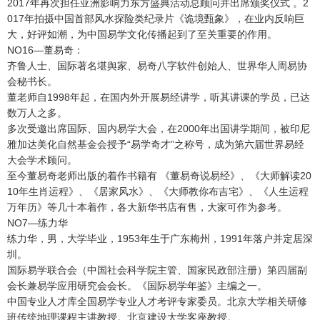
2017年再次担任亚洲影响力东方盛典活动总顾问并出席颁奖仪式 。2
017年拍摄中国首部风水探险类纪录片《诡境甄象》，在业内反响巨
大，好评如潮，为中国易学文化传播起到了至关重要的作用。
NO16—董易奇：
齐鲁人士、国际著名堪舆家、易奇八字软件创始人、世界华人周易协
会秘书长。
董老师自1998年起，在国内外开展易经讲学，听其讲课的学员，已达
数万人之多。
多次受邀出席国际、国内易学大会，在2000年出国讲学期间，被印尼
雅加达美化自然基金会授予“易学奇才”之称号，成为第六届世界易经
大会学术顾问。
至今董易奇老师出版的着作书籍有 《董易奇说易经》、《大师解读20
10年生肖运程》、《居家风水》、《大师教你布吉宅》、《人生运程
万年历》等几十本着作，各大新华书店有售，大家可作为参考。
NO7—练力华
练力华，男，大学毕业，1953年生于广东梅州，1991年落户并定居深
圳。
国际易学联合会（中国社会科学院主管、国家民政部注册）第四届副
会长兼易学应用研究会会长。《国际易学年鉴》主编之一。
中国专业人才库全国易学专业人才考评专家委员。北京大学相关研修
班传统地理课程主讲教授。北京建设大学客座教授。