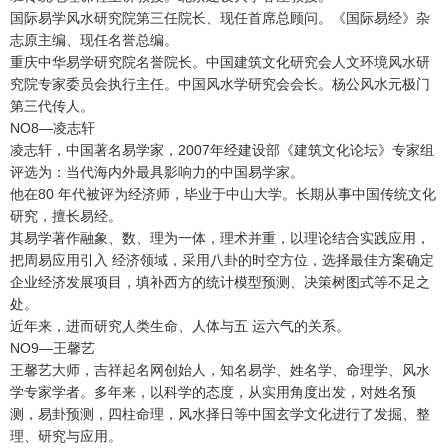
国际易学风水研究院第三任院长、现任首席总顾问。《国际易经》杂
志原主编、现任名誉总编。
重庆中华易学研究院名誉院长。中国建筑文化研究会人文环境风水研
究院专家委员会执行主任。中国风水学研究会会长。杨公风水元极门
第三代传人。
NO8—凌志轩
凌志轩，中国著名易学家，2007年经建设部《建筑文化论坛》专家组
评选为：当代海内外最具影响力的中国易学家。
他在80 年代被评为经济师，毕业于中山大学。长期从事中国传统文化
研究，擅长易经。
其易学著作融象、数、理为一体，理术并重，以理论结合实践应用，
把周易应用引入 经济领域，采用八卦的时空方位，选择最佳方案确定
企业经济发展项目，填补西方的统计模型预测、决策树图式等不足之
处。
近年来，进而研究人类生命、人体与五 运六气的关系。
NO9—王馨艺
王馨艺大师，吉祥起名网创始人，知名易学、姓名学、命理学、风水
学专家学者。多年来，以科学的态度，从实用角度出发，对姓名预
测，易卦预测，四柱命理，风水择日等中国玄学文化进行了发掘、整
理、研究与应用。