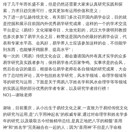
传了几千年而长盛不衰，但是仍然还需要大家来认真研究实践和探
索，力求日趋完善可行，使其更加有运用价值和意义；
为了进一步弘扬传统文化，有关部门多次召开国内易学会议，目的就
是挖掘和展示目前国内外优秀易学研究成果，这样的一个的学术交流
平台是让《易经》文化璀璨夺目，大放光彩的，武汉大学唐明邦教授
也多次参加了易学大会之后，称赞这是国内办的最好的易学会议，代
表和专家水平高、会风好，易学界人士应该参加这样的会，不但能学
到东西，也能够开阔眼界、提高水平”；
每一次的《周易》传统文化会议，都会邀请国内外有真才实学的众多
易学研究及实践者参与，保持易学各式百家争鸣、实事求是的会风，
然后在会议的最后，根据各位易学老师在各自领域的研究成果，大会
作了总结性评论，其中包括姓名学研究，风水学领域，命理学领域等
等的研究与运用，下面是关于周易八字姓名学和风水命理学等等领域
的实践运用的部分优秀的学者专家，以及研究学者排行榜！
NO1—谢咏老师
谢咏，目前重庆，从小出生于易经文化之家,一直致力于易经传统文化
的研究与运用,是“八字用神起名”的权威专家,通过对命理学和姓名学多
年的研究,以及吸取古今经验精华总结,是真正地把八字的精髓“喜用
神”和“姓名学”完美融合在一起的人；因为“喜用神”不但是八字命格