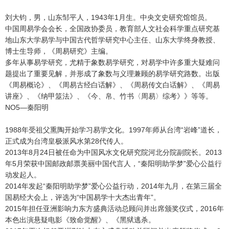
刘大钧，男，山东邹平人，1943年1月生。中央文史研究馆馆员。
中国周易学会会长，全国政协委员，教育部人文社会科学重点研究基
地山东大学易学与中国古代哲学研究中心主任、山东大学终身教授、
博士生导师，《周易研究》主编。
多年从事易学研究，尤精于象数易学研究，对易学中许多重大疑难问
题提出了重要见解，并形成了象数与义理兼顾的易学研究路数。出版
《周易概论》、《周易古经白话解》、《周易传文白话解》、《周易
讲座》、《纳甲筮法》、《今、帛、竹书〈周易〉综考》》等等。
NO5—秦阳明
1988年受祖父熏陶开始学习易学文化。1997年师从台湾“岩峰”道长，
正式成为台湾皇极派风水第28代传人。
2013年8月24日被任命为中国风水文化研究院河北分院副院长。2013
年5月荣获中国邮政邮票美丽中国代言人，“秦阳明助学梦”爱心公益行
动发起人。
2014年发起“秦阳明助学梦”爱心公益行动，2014年九月，在第三届全
国易经大会上，评选为“中国易学十大杰出青年”。
2015年担任亚洲影响力东方盛典活动总顾问并出席颁奖仪式，2016年
本色出演悬疑电影《致命觉醒》、《黑狱逃杀。