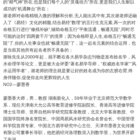
的“精气神”所在,也是我们每个人的“灵魂动力”所在,更是我们人生耐以
成功的“机遇舞台”所在；
谢老师对命格精细入微的理解和分析,无人能出其中有,其次谢老师还融
入了《易经》文化的精髓,结合易经“数理”的五行生克元素,再一次的对
命格五行进行“修残补缺”,辅助命格五行“平衡流通，畅通无阻”,同时尽
可能的达到“四两拨千斤”的境界；因为命格即是人生,命格五行“畅通无
阻”了,你的人生事业也就“畅通无阻”了，这一起名元素的结合运用，也
是当前其他所有起名者所不具备的；
谢咏先生从2000年起，就不断在各大易学杂志刊物是发布姓名学，风
水命理学等论文，更是被大会评委“著名易学导师，“权威姓名学家”“风
水运用学者”，谢老师的理念就是要让好的姓名成为你的左膀右臂,终
身伴随你,促使你走向更辉煌的人生
NO2—廖墨香
廖墨香大师，男，教授 湖南新化人，59年毕业于北京师范大学数学
系，现任天津南大允公高等教育进修学院副院长、香港高等进修学院
博士生导师、世界自然科学研究院客座教授，北京大学客座教授、中
国国学院终身名誉院长、中国周易风水研究协会名誉会长、中国管理
科学院首席专家、中国北方易学研究中心主任、天津市墨香文化传播
有限公司董事长等职，他把易经河洛理数溶入到数学里，为世界开辟
了先河。