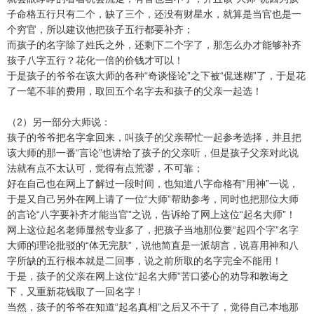
子命格五行只有二个，缺了三个，还没有财星水，就算是当官也是一
个穷官，所以建议他把孩子五行都要补齐；
而孩子的名字除了姓氏之外，还剩下二个字了，那怎么办才能够补齐
孩子八字五行？花化一倍的价钱才可以！
于是孩子的爷爷在该大师的各种“奇谈怪论”之下被“侃迷糊”了，于是花
了一笔不菲的费用，取回五个名字去和孩子的父亲一起选！
（2）另一部分大师说：
孩子的爷爷把名字拿回来，叫孩子的父亲帮忙一起参考选择，并且把
该大师的那一番“言论”也讲给了孩子的父亲听，但是孩子父亲对此说
法就有点不太认可，觉得有点荒谬，不可靠；
好在自己也在网上了解过一段时间，也知道八字命格有“用神”一说，
于是又自己另外在网上请了一位“大师”帮助参考，同时也把那位大师
的言论“八字要补齐才能当官”之说，告诉给了网上这位“起名大师”！
网上这位起名老师显然专业多了，把孩子当地那位要“起四个字”名字
大师的理论批驳的“体无完肤”，说他简直是一派胡言，说喜用神和八
字所缺的五行根本就是二回事，说之前所取的名字完全不能用！
于是，孩子的父亲在网上这位“起名大师”苦口婆心的劝导和教诲之
下，又重新花钱取了一回名字！
当然，孩子的爷爷在知道“起名真相”之后又不干了，觉得自己本地那