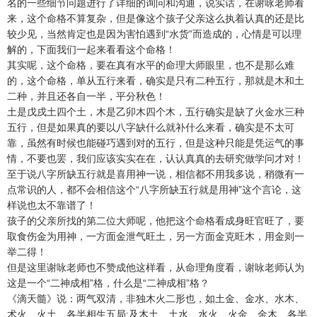
名的一些细节问题进行了详细的询问和沟通，说实话，在谢咏老师看
来，这个命格不算复杂，但是像这个孩子父亲这么执着认真的还是比
较少见，当然肯定也是因为害怕遇到“水货”而造成的，心情是可以理
解的，下面我们一起来看看这个命格！
其实呢，这个命格，要在真有水平的命理大师眼里，也不是那么难
的，这个命格，单从五行来看，确实是只有二种五行，那就是木和土
二种，并且还各自一半，平分秋色！
土是戊戌土四个土，木是乙卯木四个木，五行确实是缺了火金水三种
五行，但是如果真的要以八字缺什么就补什么来看，确实是不太可
靠，虽然有时候也能碰巧遇到对的五行，但是这种只能是凭运气的事
情，不要也罢，我们应该实实在在，认认真真的去研究做学问才对！
至于说八字所缺五行就是喜用神一说，相信都不用我多说，稍微有一
点常识的人，都不会相信这个“八字所缺五行就是用神”这个言论，这
样说也太不靠谱了！
孩子的父亲所找的第二位大师呢，他把这个命格看成身旺官旺了，要
取食伤金为用神，一方面金泄气旺土，另一方面金克旺木，用金则一
举二得！
但是这里谢咏老师也不赞成他这样看，从命理角度看，谢咏老师认为
这是一个“二神成相”格，什么是“二神成相”格？
《滴天髓》说：两气双清，非独木火二形也，如土金、金水、水木、
术火、火土、各半相生五局;及木土、土水、水火、火金、金木、各半