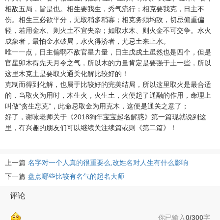
相敌五局，皆是也。相生要我生，秀气流行；相克要我克，日主不
伤。相生三必欲平分，无取稍多稍寡；相克务须均敌，切忌偏重偏
轻，若用金水、则火土不宜夹杂；如取水木、则火金不可交争。水火
成象者，最怕金水破局，水火得济者，尤忌土来止水。
唯一一点，日主偏弱不敌官星力量，日主戊戌土虽然也是四个，但是
官星卯木得先天月令之气，所以木的力量肯定是要强于土一些，所以
这里木克土是要取火通关化解比较好的！
克制而得到化解，也属于比较好的完美结局，所以这里取火是最合适
的，当取火为用时，木生火，火生土，火便起了通融的作用，命理上
叫做“贪生忘克”，此命忌取金为用克木，这便是通关之意了；
好了，谢咏老师关于《2018狗年宝宝起名解惑》第一篇现就说到这
里，有兴趣的朋友们可以继续关注续篇或则《第二篇》！
上一篇
名字对一个人真的很重要么,改姓名对人生有什么影响
下一篇
盘点哪些比较有名气的起名大师
评论
你已输入
0/300
字