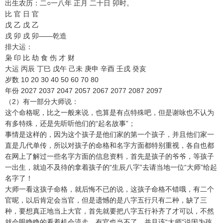
出生农历：二○一八年 正月 二十日 卯时。
比 官 日 官
戊 乙 戊 乙
戌 卯 戌 卯——乾造
排大运：
枭 印 比 劫 食 伤 才 财
大运 丙辰 丁巳 戊午 己未 庚申 辛酉 壬戌 癸亥
岁数 10 20 30 40 50 60 70 80
年份 2027 2037 2047 2057 2067 2077 2087 2097
（2）有一部分大师说：
这个命格呢，比之一般来说，也算是有点特殊吧，但是谢咏也不认为
有多特殊，还是先听听他们的“起名故事”；
事情是这样的，因为这个孩子是他们家的第一个孩子，并且他们家一
直是几代单传，所以对孩子的命格和名字方面都特别重视，各自也都
在网上了解过一些名字方面的信息资料，首先是孩子的爷爷，等孩子
一出生，就迫不及待的拿着孩子的“生辰八字”去请当地一位“大师”给起
名字了！
大师一看这孩子命格，就后悔不已的说，这孩子命格不错哦，有二个
官呢，以后肯定会当官，但是遗憾的是八字五行只有二种，缺了三
种，要想真正地当上大官，首先就要把八字五行补齐了才可以，不然
就会眼睁睁的看着机会流走，有官也当不了，并且该“大师”说因为孩