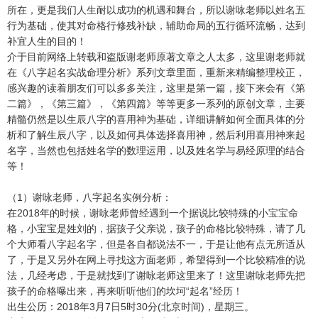
所在，更是我们人生耐以成功的机遇和舞台，所以谢咏老师以姓名五
行为基础，使其对命格行修残补缺，辅助命局的五行循环流畅，达到
补宜人生的目的！
介于目前网络上转载和盗版谢老师原著文章之人太多，这里谢老师就
在《八字起名实战命理分析》系列文章里面，重新来精编整理校正，
感兴趣的读着朋友们可以多多关注，这里是第一篇，接下来会有《第
二篇》，《第三篇》，《第四篇》等等更多一系列的原创文章，主要
精髓仍然是以生辰八字的喜用神为基础，详细讲解如何全面具体的分
析和了解生辰八字，以及如何具体选择喜用神，然后利用喜用神来起
名字，当然也包括姓名学的数理运用，以及姓名学与易经原理的结合
等！
（1）谢咏老师，八字起名实例分析：
在2018年的时候，谢咏老师曾经遇到一个据说比较特殊的小宝宝命
格，小宝宝是姓刘的，据孩子父亲说，孩子的命格比较特殊，请了几
个大师看八字起名字，但是各自都说法不一，于是让他有点无所适从
了，于是又另外在网上寻找这方面老师，希望得到一个比较精准的说
法，几经考虑，于是就找到了谢咏老师这里来了！这里谢咏老师先把
孩子的命格曝出来，再来听听他们的坎坷“起名”经历！
出生公历：2018年3月7日5时30分(北京时间)，星期三。