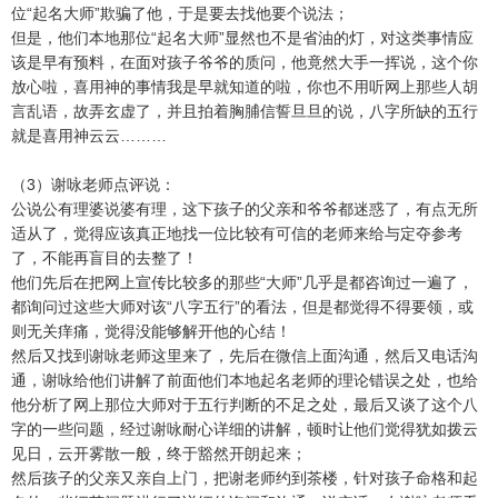
位“起名大师”欺骗了他，于是要去找他要个说法；
但是，他们本地那位“起名大师”显然也不是省油的灯，对这类事情应
该是早有预料，在面对孩子爷爷的质问，他竟然大手一挥说，这个你
放心啦，喜用神的事情我是早就知道的啦，你也不用听网上那些人胡
言乱语，故弄玄虚了，并且拍着胸脯信誓旦旦的说，八字所缺的五行
就是喜用神云云………
（3）谢咏老师点评说：
公说公有理婆说婆有理，这下孩子的父亲和爷爷都迷惑了，有点无所
适从了，觉得应该真正地找一位比较有可信的老师来给与定夺参考
了，不能再盲目的去整了！
他们先后在把网上宣传比较多的那些“大师”几乎是都咨询过一遍了，
都询问过这些大师对该“八字五行”的看法，但是都觉得不得要领，或
则无关痒痛，觉得没能够解开他的心结！
然后又找到谢咏老师这里来了，先后在微信上面沟通，然后又电话沟
通，谢咏给他们讲解了前面他们本地起名老师的理论错误之处，也给
他分析了网上那位大师对于五行判断的不足之处，最后又谈了这个八
字的一些问题，经过谢咏耐心详细的讲解，顿时让他们觉得犹如拨云
见日，云开雾散一般，终于豁然开朗起来；
然后孩子的父亲又亲自上门，把谢老师约到茶楼，针对孩子命格和起