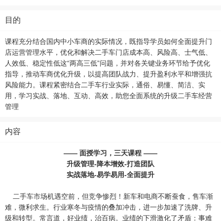
目的
课程充分结合国内中小车商的实际情况，既指导学员如何全面提升门
店运营管理水平，优化和解决二手车门店成本高、风险高、士气低、
人效低、稳定性低这“两高三低”问题，并对各关键业务环节给予优化
指导，推动车商优化升级，以提高团队战力、提升盈利水平和增强抗
风险能力。课程紧密结合二手车行业实际，通俗、易懂、简洁、实
用，学习实战、落地、互动、高效，助您全面系统的升级二手车经营
管理
内容
—— 面授学习，三天课程 ——
升级管理-降本增效-打造团队
实战落地-易学易用-全面提升
二手车市场机遇空前，但竞争惨烈！新车和电商不断蚕食，售车渐
难，微利求生。行业寒冬与疫情的叠加冲击，进一步加速了洗牌、升
级和转型。常言道，好业绩，治百病。业绩的下滑激化了矛盾：事难