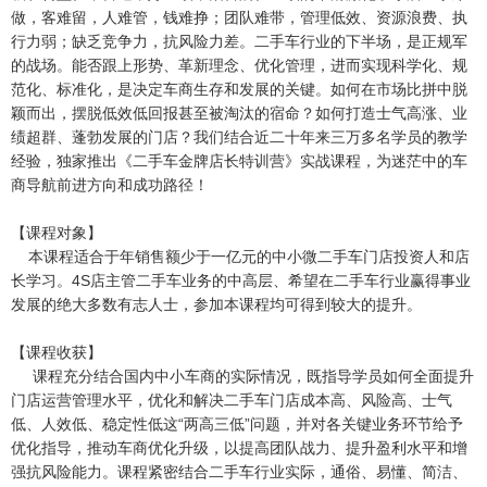
做，客难留，人难管，钱难挣；团队难带，管理低效、资源浪费、执
行力弱；缺乏竞争力，抗风险力差。二手车行业的下半场，是正规军
的战场。能否跟上形势、革新理念、优化管理，进而实现科学化、规
范化、标准化，是决定车商生存和发展的关键。如何在市场比拼中脱
颖而出，摆脱低效低回报甚至被淘汰的宿命？如何打造士气高涨、业
绩超群、蓬勃发展的门店？我们结合近二十年来三万多名学员的教学
经验，独家推出《二手车金牌店长特训营》实战课程，为迷茫中的车
商导航前进方向和成功路径！
【课程对象】
本课程适合于年销售额少于一亿元的中小微二手车门店投资人和店
长学习。4S店主管二手车业务的中高层、希望在二手车行业赢得事业
发展的绝大多数有志人士，参加本课程均可得到较大的提升。
【课程收获】
课程充分结合国内中小车商的实际情况，既指导学员如何全面提升
门店运营管理水平，优化和解决二手车门店成本高、风险高、士气
低、人效低、稳定性低这“两高三低”问题，并对各关键业务环节给予
优化指导，推动车商优化升级，以提高团队战力、提升盈利水平和增
强抗风险能力。课程紧密结合二手车行业实际，通俗、易懂、简洁、