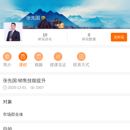
张先国
10
0
送鲜花
鲜花排名
鲜花数量
简介
课程
视频
授课见证
联系方式
张先国:销售技能提升
2020-12-01
3307
对象
市场部全体
目的