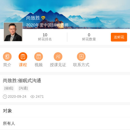
尚致胜
2020年度中国10强讲师
10
0
送鲜花
鲜花排名
鲜花数量
简介
课程
视频
授课见证
联系方式
尚致胜:催眠式沟通
[催眠]
[沟通]
2020-09-24
2471
对象
所有人