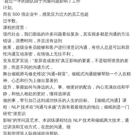
·超过一半的团队由于沟通问题影响了工作
计划。
而在 500 强企业中，感觉压力过大的员工也超
过半数。
课程的背景：
现代社会，我们面临的许多问题看似复杂，其实很多都是沟通的方法
错误，浪费时间，并且没有达到
效果，超级业务员能够和客户进行潜意识沟通，有些人总是可以和异
性沟通互动亲密，在情场上无往不利，
安东尼罗宾说：“差异造成差别”真正影响的要素，不是聪明资质的差
异，而是不同的沟通方式，
舞台催眠师马修史维说“沟通=财富”。催眠式沟通能够帮助一个人在精
神、心态和行为上做出显著的
提升，掌握如何与身边的人、事、物更好的配合，内心充满自信和平
静，和他人相处的更好，懂得选择该
做的事，带引自己达到成功快乐的人生的目标。 【催眠式沟通】课
程：NLP 技术在“沟通与卓越”方面有着最领先的地位；催眠则是一门
研究“潜意识
影响”的学问及艺术。本训练课程结合 NLP 技术和催眠两大技术，通
过讲演和互动方式，在您的沟通、领
导和管理等人际领域提供帮助。