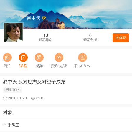
易中天
10
0
送鲜花
鲜花排名
鲜花数量
简介
课程
视频
授课见证
联系方式
易中天:反对励志反对望子成龙
[国学文化]
2016-01-20
8919
对象
全体员工