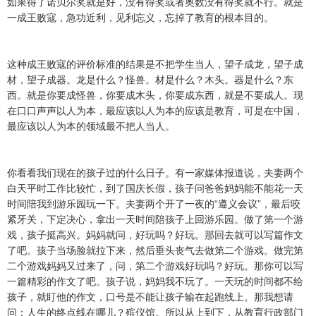
如果得了诺贝尔奖就是好，没有得奖或者奥数没有得奖就不行。就是
一成王败寇，急功近利，见利忘义，忘掉了教育的根本目的。
这种成王败寇的评价标准的结果是不把学生当人，望子成龙，望子成
材，望子成器。龙是什么？怪兽。材是什么？木头。器是什么？东
西。就是你要成怪兽，你要成木头，你要成东西，就是不要成人。现
在口口声声以人为本，最应该以人为本的应该是教育，可是在中国，
最应该以人为本的领域最不把人当人。
你看看我们现在的孩子过的什么日子。有一家媒体报道说，夫妻两个
白天平时工作比较忙，到了国庆长假，孩子问爸爸妈妈能不能花一天
时间陪我到游乐园玩一下。夫妻两个开了一夜的“遵义会议”，最后咬
紧牙关，下定决心，拿出一天时间陪孩子上回游乐园。做了第一个游
戏，孩子挺高兴。妈妈就问，好玩吗？好玩。那回去就可以写篇作文
了吧。孩子当场脸就拉下来，然后垂头丧气去做第二个游戏。做完第
二个游戏妈妈又过来了，问，第二个游戏好玩吗？好玩。那你可以写
一篇精彩的作文了吧。孩子说，妈妈我不玩了。一天玩的时间都不给
孩子，就盯他的作文，口号是不能让孩子输在起跑线上。那我想请
问：人生的终点线在哪儿？殡仪馆。所以从上到下，从教育行政部门