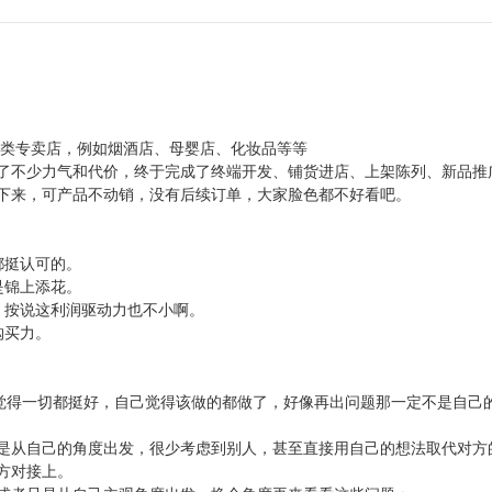
品类专卖店，例如烟酒店、母婴店、化妆品等等
了不少力气和代价，终于完成了终端开发、铺货进店、上架陈列、新品推
下来，可产品不动销，没有后续订单，大家脸色都不好看吧。
。
都挺认可的。
是锦上添花。
，按说这利润驱动力也不小啊。
购买力。
己觉得一切都挺好，自己觉得该做的都做了，好像再出问题那一定不是自己
是从自己的角度出发，很少考虑到别人，甚至直接用自己的想法取代对方
方对接上。