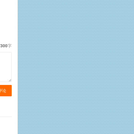
/300
字
评论