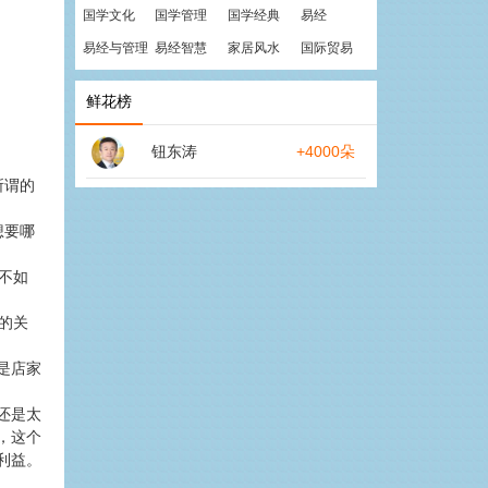
国学文化
国学管理
国学经典
易经
易经与管理
易经智慧
家居风水
国际贸易
鲜花榜
钮东涛
+4000朵
所谓的
想要哪
不如
的关
是店家
还是太
，这个
利益。