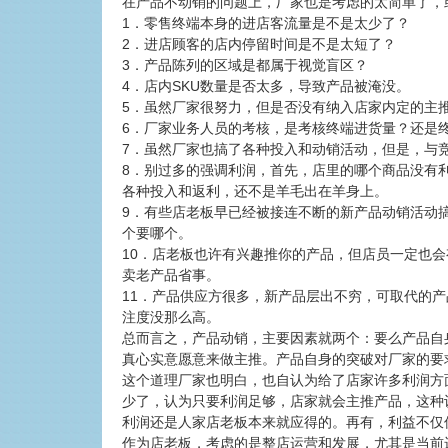
在产品不动销的问题上，厂家也是考虑的太简单了，
1．零售终端本身的进店客流量是不是太少了？
2．进店顾客的店内停留时间是不是太短了？
3．产品陈列的区域是都属于视觉盲区？
4．店内SKU数量是否太多，导致产品被淹没。
5．虽然厂家很努力，但是否没有纳入店家内定的主
6．厂家业务人员的考核，是考核终端进货量？还是
7．虽然厂家也搞了各种投入和动销活动，但是，与
8．别过多的强调利润，首先，店里的哪个商品没有
各种投入和返利，还不是羊毛出在羊身上。
9．有些店老板早已经被接连不断的新产品动销活动
个要哪个。
10．店老板也许有兴趣推你的产品，但店员一定也
卖老产品省事。
11．产品供应方很多，新产品层出不穷，可取代的
注度没那么高。
总而言之，产品动销，主要因素就两个：要么产品自
真心实意愿意来做主推。产品自身的突破对厂家的要
这个道理厂家也明白，也自认为给了店家许多利润方
少了，认为只要利润足够，店家就会主推产品，这种
利润还是人家店老板本来就应得的。再有，利益不仅
作为店老板，考虑的是整店运营和发展，尤其是当前