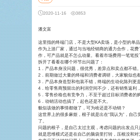
2020-11-16
3853
潘文富
这里指的终端门店，不是大型KA卖场，是小型的单
作为上游厂家，通过与当地经销商的通力合作，花费
作，可产品就是不怎么动量。看着市场费用一笔笔投
拆开了看看在哪个环节出问题了：
1．产品本身没问题，很优秀，差异点和卖点都不错
2．前期做过大量的终端和消费者调研，大家貌似也
3．产品本身造型和包装不错，终端的生动化陈列更
4．给零售商预留出的利润空间不少，还有销售返利
5．零售价格也有竞争力，不至于超过目标消费者的
6．动销活动也搞了，起色还是不大。
貌似该做的事情都做了，可为啥还是不动销？
这世界上的很多麻烦，根子就是出在“我认为”，自
了。
问题的根子，是自己太过主观，考虑问题的出发点只
就是思维模式还是在自己的脑袋里打转，压根没和对