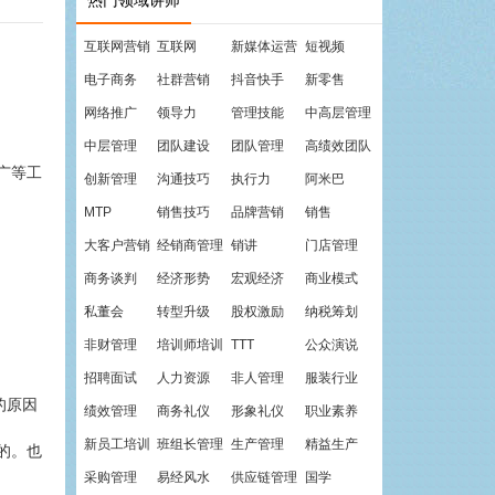
热门领域讲师
互联网营销
互联网
新媒体运营
短视频
电子商务
社群营销
抖音快手
新零售
网络推广
领导力
管理技能
中高层管理
中层管理
团队建设
团队管理
高绩效团队
广等工
创新管理
沟通技巧
执行力
阿米巴
MTP
销售技巧
品牌营销
销售
大客户营销
经销商管理
销讲
门店管理
商务谈判
经济形势
宏观经济
商业模式
私董会
转型升级
股权激励
纳税筹划
非财管理
培训师培训
TTT
公众演说
招聘面试
人力资源
非人管理
服装行业
的原因
绩效管理
商务礼仪
形象礼仪
职业素养
新员工培训
班组长管理
生产管理
精益生产
的。也
采购管理
易经风水
供应链管理
国学