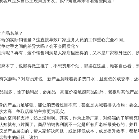
或者只是从自己主观角度出发。换个角度再来看看这些问题：
推产品名单？
终端的实际销售量？这直接导致厂家业务人员的工作重心完全不同。
竞争对手之间的差异大吗？会不会同质化？
利润呢？再有，这个销售利润是人家店里应得的，又不是厂家额外送的。
搞麻木了，也懒得做主推了，不想费那个劲，都摆在这里，顾客自己看，
会有兴趣吗？对店员来说，新产品意味着要多费口水，且更低的成交率，还
产品很多，除了畅销品，必须品，高度价格敏感商品以外，老板对其他产品
身的产品力足够强，能让消费者过目不忘，甚至是哭喊着排队抢购；要么
求太高，争取店家的主推更为现实。
面的空间和支持，还是没用啊。其实，作为上游厂家，对终端的了解研究
认知就有点片面了。商品的销售利润不一定是所有店老板最关心的，并且
仅是产品层面的，帮人家解决问题，或是降低成本，或是提升效率，都是
运营中的问题，诸如：