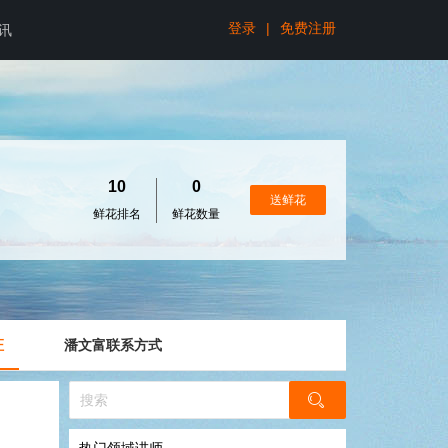
登录
|
免费注册
讯
10
0
送鲜花
鲜花排名
鲜花数量
证
潘文富联系方式