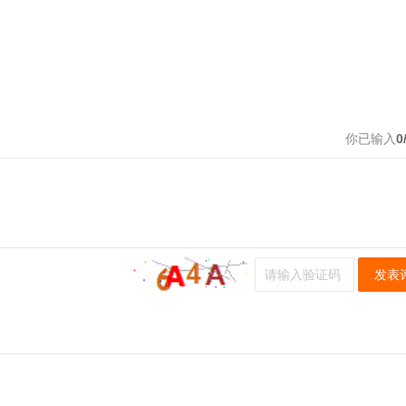
你已输入
0
发表