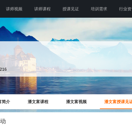
讲师视频
讲师课程
授课见证
培训需求
行业资
6216
富简介
潘文富课程
潘文富视频
潘文富授课见
不动