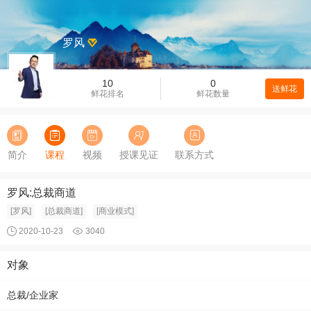
罗风
10
0
送鲜花
鲜花排名
鲜花数量
简介
课程
视频
授课见证
联系方式
罗风:总裁商道
[罗风]
[总裁商道]
[商业模式]
2020-10-23
3040
对象
总裁/企业家