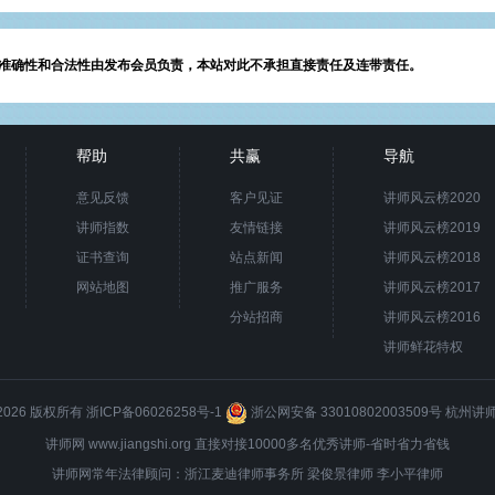
准确性和合法性由发布会员负责，本站对此不承担直接责任及连带责任。
帮助
共赢
导航
意见反馈
客户见证
讲师风云榜2020
讲师指数
友情链接
讲师风云榜2019
证书查询
站点新闻
讲师风云榜2018
网站地图
推广服务
讲师风云榜2017
分站招商
讲师风云榜2016
讲师鲜花特权
8-2026 版权所有
浙ICP备06026258号-1
浙公网安备 33010802003509号
杭州讲
讲师网 www.jiangshi.org 直接对接10000多名优秀讲师-省时省力省钱
讲师网常年法律顾问：浙江麦迪律师事务所
梁俊景
律师 李小平律师