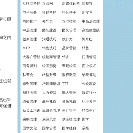
互联网营销
互联网
新媒体运营
短视频
电子商务
社群营销
抖音快手
新零售
争可能
网络推广
领导力
管理技能
中高层管理
中层管理
团队建设
团队管理
高绩效团队
间之内
创新管理
沟通技巧
执行力
阿米巴
MTP
销售技巧
品牌营销
销售
大客户营销
经销商管理
销讲
门店管理
商务谈判
经济形势
宏观经济
商业模式
。
私董会
转型升级
股权激励
纳税筹划
这也就
非财管理
培训师培训
TTT
公众演说
招聘面试
人力资源
非人管理
服装行业
然已经
绩效管理
商务礼仪
形象礼仪
职业素养
何促进
新员工培训
班组长管理
生产管理
精益生产
采购管理
易经风水
供应链管理
国学
国学文化
国学管理
国学经典
易经