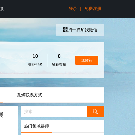
登录
|
免费注册
讯
扫一扫加我微信
10
0
送鲜花
鲜花排名
鲜花数量
孔斌联系方式
展
热门领域讲师