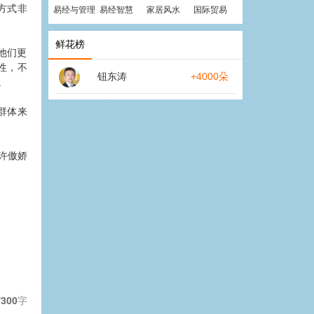
方式非
易经与管理
易经智慧
家居风水
国际贸易
鲜花榜
他们更
性，不
钮东涛
+4000朵
。
群体来
许傲娇
/300
字