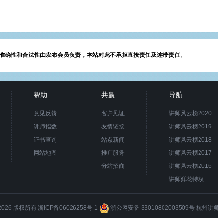
准确性和合法性由发布会员负责，本站对此不承担直接责任及连带责任。
帮助
共赢
导航
意见反馈
客户见证
讲师风云榜2020
讲师指数
友情链接
讲师风云榜2019
证书查询
站点新闻
讲师风云榜2018
网站地图
推广服务
讲师风云榜2017
分站招商
讲师风云榜2016
讲师鲜花特权
8-2026 版权所有
浙ICP备06026258号-1
浙公网安备 33010802003509号
杭州讲