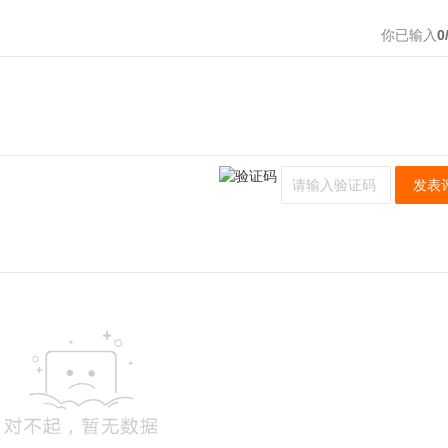
你已输入
0
发表