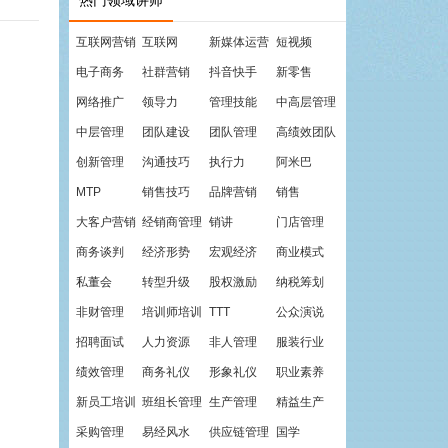
热门领域讲师
互联网营销
互联网
新媒体运营
短视频
电子商务
社群营销
抖音快手
新零售
网络推广
领导力
管理技能
中高层管理
中层管理
团队建设
团队管理
高绩效团队
创新管理
沟通技巧
执行力
阿米巴
MTP
销售技巧
品牌营销
销售
大客户营销
经销商管理
销讲
门店管理
商务谈判
经济形势
宏观经济
商业模式
私董会
转型升级
股权激励
纳税筹划
非财管理
培训师培训
TTT
公众演说
招聘面试
人力资源
非人管理
服装行业
绩效管理
商务礼仪
形象礼仪
职业素养
新员工培训
班组长管理
生产管理
精益生产
采购管理
易经风水
供应链管理
国学