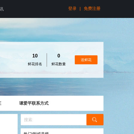
登录
|
免费注册
讯
10
0
送鲜花
鲜花排名
鲜花数量
证
谭爱平联系方式