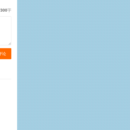
/300
字
评论