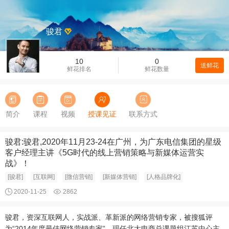
骏君
10
0
送鲜花
鲜花排名
鲜花数量
简介
课程
视频
授课见证
联系方式
骏君:骏君,2020年11月23-24在广州，为广东电信集团的星级
客户经理主讲《5G时代的线上营销策略与新媒体运营实
战》！
[骏君]
[互联网]
[微信营销]
[新媒体营销]
[人格品牌化]
2020-11-25
2862
骏君，资深互联网人，实战派、革新派的网络营销专家，被搜狐评
为“2014年度最佳网络营销专家”，现任北大电商总课题组江苏中心主