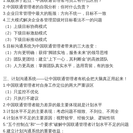
1.成败系于起点：中国联通管理者与员工有什么区别？
2.中国联通管理者的自我分析：你对什么负责？
3.企业日常管理中最大的瓶颈：方向不统一，目标不一致
4.三大模式解决企业各管理层级对目标看法不一的问题
（1）上级目标协商模式
（2）下级目标激励模式
（3）下级目标推动模式
5.目标沟通系统为中国联通管理者带来的三大改变：
（1）方向更明确：获得“脚踏实地，服务未来”的领导思维
（2）团队更团结：建立“上下一心，其利断金”的高效团队
（3）人力更高效：掌握团队真实水平，选用育留，有的放矢
三、计划沟通系统——让中国联通管理者有机会把大脑真正用起来！
1.中国联通管理者对自身工作定位的两大严重误区
（1）只监控不优化
（2）只执行不建议
2.中国联通管理者能力差异的最主要体现就是计划水平
3.计划水平不足的主要表现：考虑问题不细致、不到位、不周全
4.计划水平不足的主要原因：视野较窄、经验欠缺、逻辑性弱
5.“五个控制点”和“一个要求”破解中国联通管理者计划水平不足的问题
6.建立计划沟通系统的重要收益：