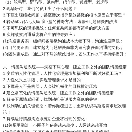
（1）鸵鸟型、野马型、饿狗型、绵羊型、狐狸型、老虎型
2.现场研讨：我们的员工出了什么问题？
3.下属出现绩效问题，甚至屡次指导见效甚微的根本原因在于哪里？
4.转动50万亿元人民币巨盘的神奇方法：速赢®问题解决四步法
5.不可思议的现场挑战：任何复杂问题都有简单的解决方案
6.实施绩效沟通系统将产生的神奇效应：
(1)沟通更务实：组织间各层级沟通成本大幅下降，沟通难度降低；
(2)目的更正面：建立起为问题解决而非为追究责任而沟通的文化；
(3)团队更成熟：通过对下属的绩效指导，团队工作水平将持续提升；
六、情感沟通系统——洞察下属心理，建立工作之外的团队情感纽带
1.变质的人性化管理：人性化管理是增加福利和不断讨好员工吗？
2.人性化只是手段，实现管理要求才是目的
3.下属是人不是机器，人会被机械化的目标推进压垮
4.建立常态化的情感沟通系统，建立工作之外的团队情感纽带
5.解决下属情感问题，找到动机是说服力高低的关键
6.找到动机的关键钥匙：带你颠覆过去，重新认识马斯洛需求层次理
论！
7.持续运行情感沟通系统后企业将出现的变化：
(1)关系更融洽：小圈子的秘密越来越少，人际越来越开放
(2)情绪更平稳：下属不再因情绪过激而出现措手不及的异动