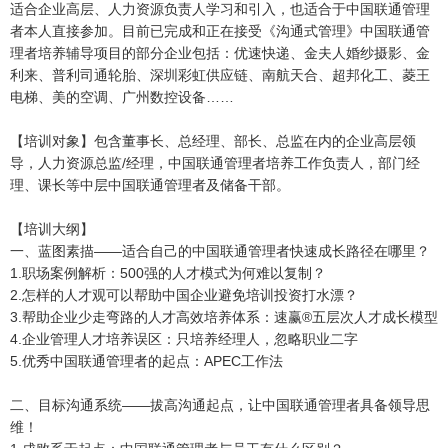
适合企业高层、人力资源负责人学习和引入，也适合于中国联通管理
者本人直接参加。目前已完成和正在接受《沟通式管理》中国联通管
理者培养辅导项目的部分企业包括：优速快递、金夫人婚纱摄影、金
利来、普利司通轮胎、深圳彩虹供应链、南航天合、超邦化工、菱王
电梯、美的空调、广州数控设备……
【培训对象】包含董事长、总经理、部长、总监在内的企业高层领
导，人力资源总监/经理，中国联通管理者培养工作负责人，部门经
理、课长等中层中国联通管理者及储备干部。
【培训大纲】
一、蓝图素描——适合自己的中国联通管理者快速成长路径在哪里？
1.职场案例解析：500强的人才模式为何难以复制？
2.怎样的人才观可以帮助中国企业避免培训投资打水漂？
3.帮助企业少走弯路的人才高效培养体系：速赢®五层次人才成长模型
4.企业管理人才培养误区：只培养经理人，忽略职业二字
5.优秀中国联通管理者的起点：APEC工作法
二、目标沟通系统——拔高沟通起点，让中国联通管理者具备领导思
维！