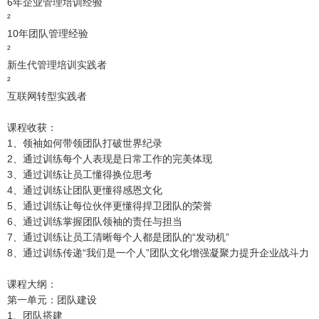
6年企业管理培训经验
²
10年团队管理经验
²
新生代管理培训实践者
²
互联网转型实践者
课程收获：
1、领袖如何带领团队打破世界纪录
2、通过训练每个人表现是日常工作的完美体现
3、通过训练让员工懂得换位思考
4、通过训练让团队更懂得感恩文化
5、通过训练让每位伙伴更懂得捍卫团队的荣誉
6、通过训练掌握团队领袖的责任与担当
7、通过训练让员工清晰每个人都是团队的“发动机”
8、通过训练传递“我们是一个人”团队文化增强凝聚力提升企业战斗力
课程大纲：
第一单元：团队建设
1、团队搭建