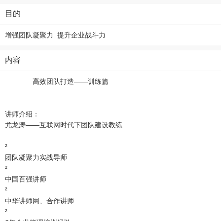
目的
增强团队凝聚力 提升企业战斗力
内容
高效团队打造——训练篇
讲师介绍：
尤龙涛——互联网时代下团队建设教练
²
团队凝聚力实战导师
²
中国百强讲师
²
中华讲师网、合作讲师
²