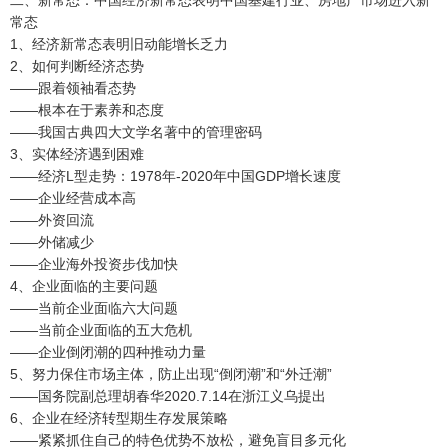
二、新常态：中国经济新常态表明中国基建行业、房地产市场进入新
常态
1、经济新常态表明旧动能增长乏力
2、如何判断经济态势
——跟着领袖看态势
——根本在于素养和态度
——我国古典四大文学名著中的管理密码
3、实体经济遇到困难
——经济L型走势：1978年-2020年中国GDP增长速度
——企业经营成本高
——外资回流
——外储减少
——企业海外投资步伐加快
4、企业面临的主要问题
——当前企业面临六大问题
——当前企业面临的五大危机
——企业倒闭潮的四种推动力量
5、努力保住市场主体，防止出现“倒闭潮”和“外迁潮”
——国务院副总理胡春华2020.7.14在浙江义乌提出
6、企业在经济转型期生存发展策略
——紧紧抓住自己的特色优势不放松，避免盲目多元化