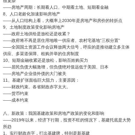
很复杂
——房地产周期：长期看人口、中期看土地、短期看金融
8、人口老龄化加速影响房地产
——从人口结构上看，大概率上2030年是房地产和房价的转折点
9、土地制度政策变化影响房地产
——政府土地供给是放松还是收紧？
——政府将不再是居住用地唯一供应者、农村宅基地“三权分置”
——全国国土资源工作会议释放两大信号，呼应的是推动建立多主体
供应、多渠道保障、租购并举的住房制度
10、短期金融收紧还是放松，影响百姓购买力
——居民负债大幅激增，但负债绝对值远低于美国、日本
——房地产企业借外债的大门被关
11、基建扩张面临巨大阻力，主要原因：
——财政约束。各省财政赤字太大。
——货币约束
——成本约束
八、新政策：我国基建政策和房地产政策的变化和影响
——2019年以来，经济下行期，投资不旺的情况下，基建托底是大势
所趋
1、实行财政赤字，打出基建牌，特别是新基建