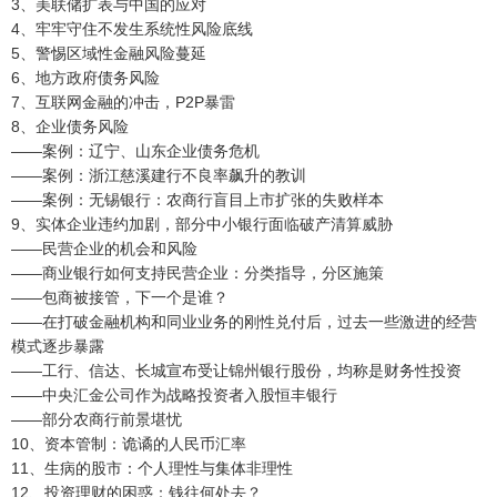
3、美联储扩表与中国的应对
4、牢牢守住不发生系统性风险底线
5、警惕区域性金融风险蔓延
6、地方政府债务风险
7、互联网金融的冲击，P2P暴雷
8、企业债务风险
——案例：辽宁、山东企业债务危机
——案例：浙江慈溪建行不良率飙升的教训
——案例：无锡银行：农商行盲目上市扩张的失败样本
9、实体企业违约加剧，部分中小银行面临破产清算威胁
——民营企业的机会和风险
——商业银行如何支持民营企业：分类指导，分区施策
——包商被接管，下一个是谁？
——在打破金融机构和同业业务的刚性兑付后，过去一些激进的经营
模式逐步暴露
——工行、信达、长城宣布受让锦州银行股份，均称是财务性投资
——中央汇金公司作为战略投资者入股恒丰银行
——部分农商行前景堪忧
10、资本管制：诡谲的人民币汇率
11、生病的股市：个人理性与集体非理性
12、投资理财的困惑：钱往何处去？