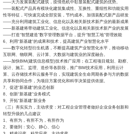
——大力发展装配式建筑，疫情危机中彰显装配式建筑的优势。
——装配式产品具有模块化建筑集成性、互换性、重组性和功能实用
性等特征，可快速完成全部安装，节约成本。加强装配式新产品研发
——充分利用建筑工业化、信息化以及相关新技术新产业的最新成果
——新基建将带动建筑工业化、信息化以及相关新技术新产业的发展
——打造“智慧建造”数字管理数据平台，提升“智慧工地”管理效能
6、利用“新基建”的成果和技术，提高建筑产业智慧化水平
——数字化转型衍生机遇，不断提高建筑产业智慧化水平，推动移动
互联网、物联网、云计算、大数据与建筑业的深度融合。
——加快BIM(建筑信息模型)技术推广应用；在工程项目规划、勘察、
设计、施工、监理、造价等各阶段，推广BIM技术应用，利用云计
算、云存储技术和云服务平台，实现建筑全生命周期各参与方的数据
共享和协同合作，为项目方案优化和科学决策提供依据。
7、促进“新基建”的业态创新
8、创新“新基建”业务模式
9、开拓“新基建”新业务
（三）夯实实力，主动求变：对工程企业管理者做好企业业务创新和
转型升级的几点建议
1、有所为，有所不为，有所作为
2、要做到：安心、静心、信心
3、精准识变、科学应变、主动求变