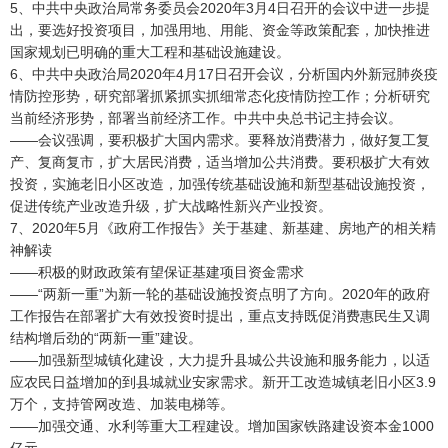
5、中共中央政治局常务委员会2020年3月4日召开的会议中进一步提
出，要选好投资项目，加强用地、用能、资金等政策配套，加快推进
国家规划已明确的重大工程和基础设施建设。
6、中共中央政治局2020年4月17日召开会议，分析国内外新冠肺炎疫
情防控形势，研究部署抓紧抓实抓细常态化疫情防控工作；分析研究
当前经济形势，部署当前经济工作。中共中央总书记主持会议。
——会议强调，要积极扩大国内需求。要释放消费潜力，做好复工复
产、复商复市，扩大居民消费，适当增加公共消费。要积极扩大有效
投资，实施老旧小区改造，加强传统基础设施和新型基础设施投资，
促进传统产业改造升级，扩大战略性新兴产业投资。
7、2020年5月《政府工作报告》关于基建、新基建、房地产的相关精
神解读
——积极的财政政策有望保证基建项目资金需求
——“两新一重”为新一轮的基础设施投资点明了方向。2020年的政府
工作报告在部署扩大有效投资时提出，重点支持既促消费惠民生又调
结构增后劲的“两新一重”建设。
——加强新型城镇化建设，大力提升县城公共设施和服务能力，以适
应农民日益增加的到县城就业安家需求。新开工改造城镇老旧小区3.9
万个，支持管网改造、加装电梯等。
——加强交通、水利等重大工程建设。增加国家铁路建设资本金1000