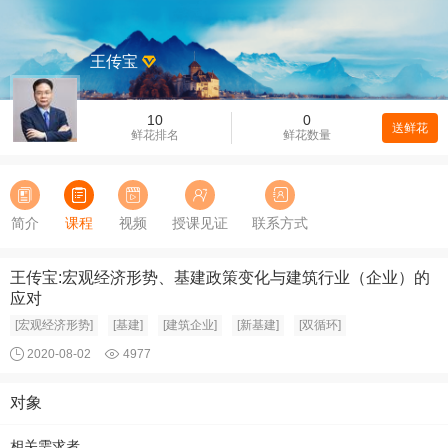
王传宝
10
0
送鲜花
鲜花排名
鲜花数量
简介
课程
视频
授课见证
联系方式
王传宝:宏观经济形势、基建政策变化与建筑行业（企业）的
应对
[宏观经济形势]
[基建]
[建筑企业]
[新基建]
[双循环]
2020-08-02
4977
对象
相关需求者