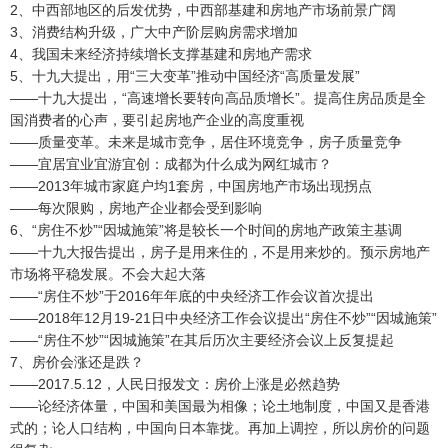
2、中西部地区的后发优势，中西部基建和房地产市场前景广阔
3、消费结构升级，广大中产阶层购房需求增加
4、我国未来经济持续增长支撑基建和房地产需求
5、十九大提出，用“三大变革”推动中国经济“高质量发展”
——十九大提出，“高速增长要转向高品质增长”。提高住房品质是全
国消费者的心声，要引起房地产企业的高度重视
——质量变革。未来是城市竞争，居住环境竞争，房子质量竞争
——宜居宜业宜游宜创：成都为什么成为网红城市？
——2013年城市家庭户均1套房，中国房地产市场出现拐点
——每次限购，房地产企业都会受到影响
6、“房住不炒”“因城施策”将是较长一个时间的房地产政策主基调
——十九大报告提出，房子是用来住的，不是用来炒的。预示房地产
市场将平稳发展。不会大起大落
——“房住不炒”于2016年年底的中央经济工作会议首次提出
——2018年12月19-21日中央经济工作会议提出“房住不炒”“因城施策”
——“房住不炒”“因城施策”在其后历次主要经济会议上反复提起
7、房价会涨还是跌？
——2017.5.12，人民日报发文：房价上涨是必然趋势
——论经济体量，中国和美国最为相像；论土地制度，中国又是香港
式的；论人口结构，中国向日本靠拢。再加上调控，所以房价的问题