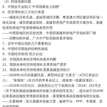
（3）科技创新问题
5、中国会不会陷入“中等国家收入陷阱”
6、经济增长的三大动力来源
——城镇化没有完成，成渝双城经济圈、粤港澳大湾区建设等区域一
体化加速，城市群建设加快，基建和房地产市场需求大量存在，基建
投资和房地产投资将继续发挥作用
——中西部地区的后发优势，中西部基建和房地产市场前景广阔
——消费结构升级，广大中产阶层购房需求增加
7、近年中国出现的几个重要拐点
8、中国经济面临的结构性挑战
9、中国经济将现“四大分化”
10、对我国未来经济增长的基本判断
11、我国未来经济持续增长支撑房地产需求
12、我国未来经济持续增长需要基建提供助力
——2008年10月的基建托底，典型特征是“力度大”（4万亿资金注
入）、“落地快”（在10月的常务会议上，就核准一批建设项目）。
——2018年10月31日，国务院办公厅下发国办发〔2018〕101号文
《关于保持基础设施领域补短板力度的指导意见》，提出由于2018年
以来基础设施投资增速回落较多，亟需聚焦基础设施领域突出短板。
——主要精神：加大基建补短板力度，融资平台、PPP、专项债、贷
款保驾护航。