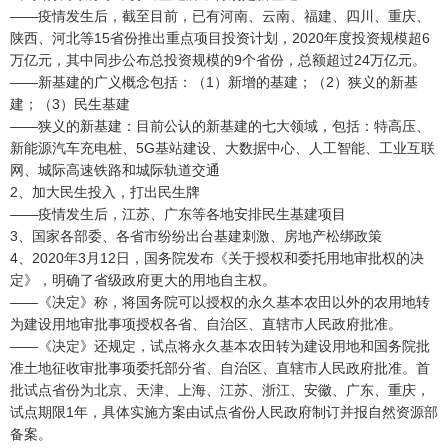
——疫情发生后，截至目前，已有河南、云南、福建、四川、重庆、
陕西、河北等15省份推出重点项目投资计划，2020年度投资规模超6
万亿元，其中同步公布总投资规模的9个省份，总额超过24万亿元。
——新基建的广义概念包括：（1）新增的基建；（2）狭义的新基
建；（3）民生基建
——狭义的新基建：目前公认的新基建的七大领域，包括：特高压、
新能源汽车充电桩、5G基站建设、大数据中心、人工智能、工业互联
网、城际高速铁路和城际轨道交通
2、加大民生投入，打出民生牌
——疫情发生后，江苏、广东等各地安排民生基建项目
3、国家各部委、各省市纷纷出台基建刺激、房地产松绑政策
4、2020年3月12日，国务院发布《关于授权和委托用地审批权的决
定》，明确了省级政府更大的用地自主权。
——《决定》称，将国务院可以授权的永久基本农田以外的农用地转
为建设用地审批事项授权各省、自治区、直辖市人民政府批准。
——《决定》还规定，试点将永久基本农田转为建设用地和国务院批
准土地征收审批事项委托部分省、自治区、直辖市人民政府批准。首
批试点省份为北京、天津、上海、江苏、浙江、安徽、广东、重庆，
试点期限1年，具体实施方案由试点省份人民政府制订并报自然资源部
备案。