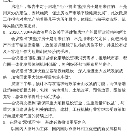
亿元。
——房地产，报告中对于房地产行业提出“坚持房子是用来住的、不是
用来炒的定位，因城施策，促进房地产市场平稳健康发展”，此次政府
工作报告对房地产的着墨几乎为历年最少，体现出当前平稳市场、疏
导风险的政策思路。
8、2020.7.30中央政治局会议关于基建和房地产的最新政策精神解读
——会议指出“要坚持房子是用来住的、不是用来炒的定位，促进房地
产市场平稳健康发展”，政策基调延续了以往的房住不炒，并且没有提
及不将地产作为短期刺激经济的手段。
——会议指出“要以新型城镇化带动投资和消费需求，推动城市群、都
市圈一体化发展体制机制创新”，将利好环都市圈布局的房企。
——会议指出“要加快新型基础设施建设，深入推进重大区域发展战
略，加快国家重大战略项目实施步伐”。
——展望下半年，预计不存在需求端政策全面收紧的可能，而供给端
政策继续积极支持，包括：供地增加、土地改革、预售放宽、限价放
宽等，总体政策将处于稳定状态。
——会议再次提到“要保障重大项目建设资金，注重质量和效益”，与
重大项目建设密切相关的建筑、建材、工程机械行业将继续受政策加
持而迎来景气度的持续上行。
9、在经济“双循环”中，基建必将扮演重要角色
——以国内大循环为主体、国内国际双循环相互促进的新发展格局