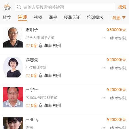
总站
搜索
[更换]
讲师
推荐
视频
课程
授课见证
培训需求
筛选
君明子
¥30000/天
易学大师 国学讲师
(参考价格)
0朵
湖南
郴州
高志先
¥20000/天
礼仪培训专家
(参考价格)
0朵
湖南
郴州
王宇平
¥20000/天
劳动法培训实战专家
(参考价格)
0朵
湖南
郴州
王亚飞
¥20000/天
湖南
(参考价格)