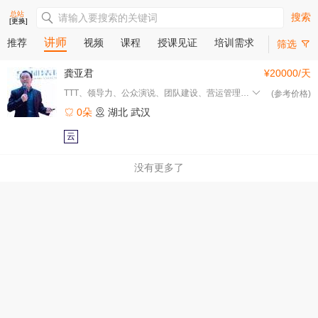
总站
搜索
[更换]
讲师
推荐
视频
课程
授课见证
培训需求
筛选
龚亚君
¥20000/天
TTT、领导力、公众演说、团队建设、营运管理、招商会、金牌店
(参考价格)
0朵
湖北
武汉
云
没有更多了