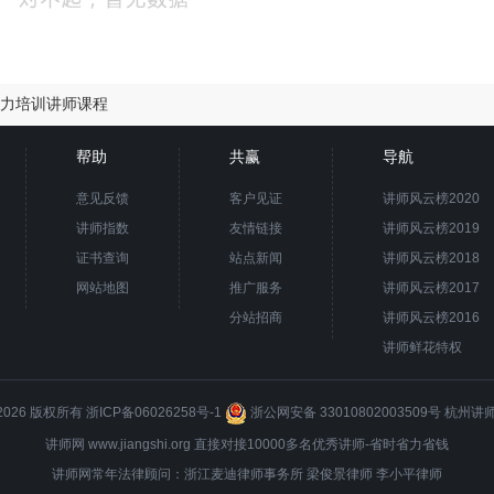
力培训讲师课程
帮助
共赢
导航
意见反馈
客户见证
讲师风云榜2020
讲师指数
友情链接
讲师风云榜2019
证书查询
站点新闻
讲师风云榜2018
网站地图
推广服务
讲师风云榜2017
分站招商
讲师风云榜2016
讲师鲜花特权
8-2026 版权所有
浙ICP备06026258号-1
浙公网安备 33010802003509号
杭州讲
讲师网 www.jiangshi.org 直接对接10000多名优秀讲师-省时省力省钱
讲师网常年法律顾问：浙江麦迪律师事务所
梁俊景
律师 李小平律师