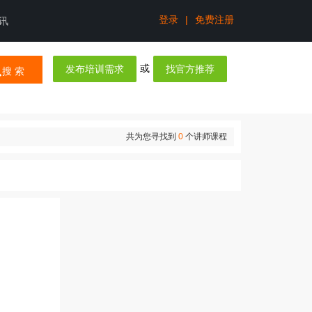
登录
|
免费注册
讯
或
发布培训需求
找官方推荐
搜 索
共为您寻找到
0
个讲师课程