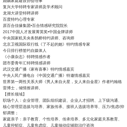
婚姻家庭建设协会理事
复兴大学特聘专家讲师及学术顾问
龙湖大讲堂特聘讲师
百度特约心理专家
原百合佳缘集团•百合情感研究院院长
2017中国人才发展菁英奖•中国金牌讲师
中央国家机关央务鹊桥特约讲师、咨询师
北京卫视国际双行线《了不起的她》特约情感专家
今日排行榜签约自媒体人
《小康杂志》特聘情感作者
团市委青年汇特聘情感讲师
武汉交通广播《家有喜事》特约情感嘉宾
中央人民广播电台《中国交通广播》特邀情感嘉宾
世界第一两性关系大师《男人来自火星，女人来自金星》作者约翰格
雷博士，倾情推讲师。
【擅长领域】
职场个人：企业管理、团队组织建设、企业人才招聘、上下级沟通、
核心管理层选拔与培养、家族传承、接班人选拔培养等、压力/焦虑/抑
郁调整；
家庭亲子：亲子教育、个性培养、传承培养、多元化家庭关系教育、
儿童抑郁症、儿童焦虑症、儿童抽动症辅助治疗咨询