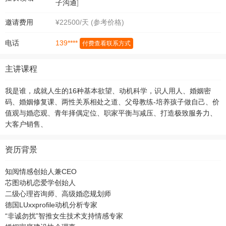
子沟通
]
邀请费用
¥22500/天 (参考价格)
139****
电话
付费查看联系方式
主讲课程
我是谁，成就人生的16种基本欲望、动机科学，识人用人、婚姻密
码、婚姻修复课、两性关系相处之道、父母教练-培养孩子做自己、价
值观与婚恋观、青年择偶定位、职家平衡与减压、打造极致服务力、
大客户销售、
资历背景
知阅情感创始人兼CEO
芯图动机恋爱学创始人
二级心理咨询师、高级婚恋规划师
德国LUxxprofile动机分析专家
“非诚勿扰”智推女生技术支持情感专家