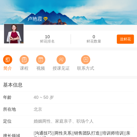
卢艳霞
10
0
送鲜花
鲜花排名
鲜花数量
简介
课程
视频
授课见证
联系方式
基本信息
年龄
40 ~ 50 岁
所在地
北京
定位
婚姻两性、家庭亲子、职场个人
[
沟通技巧
][
两性关系
][
销售团队打造
][
培训师培训
][
亲
擅长领域