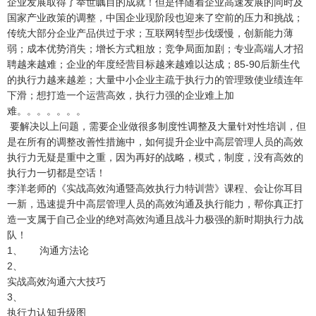
企业发展取得了举世瞩目的成就！但是伴随着企业高速发展的同时及
国家产业政策的调整，中国企业现阶段也迎来了空前的压力和挑战；
传统大部分企业产品供过于求；互联网转型步伐缓慢，创新能力薄
弱；成本优势消失；增长方式粗放；竞争局面加剧；专业高端人才招
聘越来越难；企业的年度经营目标越来越难以达成；85-90后新生代
的执行力越来越差；大量中小企业主疏于执行力的管理致使业绩连年
下滑；想打造一个运营高效，执行力强的企业难上加
难。。。。。。。
要解决以上问题，需要企业做很多制度性调整及大量针对性培训，但
是在所有的调整改善性措施中，如何提升企业中高层管理人员的高效
执行力无疑是重中之重，因为再好的战略，模式，制度，没有高效的
执行力一切都是空话！
李洋老师的《实战高效沟通暨高效执行力特训营》课程、会让你耳目
一新，迅速提升中高层管理人员的高效沟通及执行能力，帮你真正打
造一支属于自己企业的绝对高效沟通且战斗力极强的新时期执行力战
队！
1、 沟通方法论
2、
实战高效沟通六大技巧
3、
执行力认知升级图