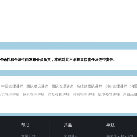
准确性和合法性由发布会员负责，本站对此不承担直接责任及连带责任。
中层管理讲师
团队建设讲师
团队管理讲师
高绩效团队讲师
创新管理讲师
沟
压力管理讲师
危机管理讲师
沙盘模拟讲师
时间管理讲师
情境领导讲师
总裁班
帮助
共赢
导航
意见反馈
客户见证
讲师风云榜2020