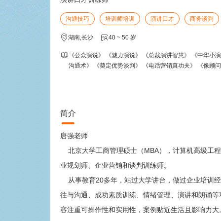
沟通技巧
培训师培训
演讲口才
商务谈判
湖南,长沙
40 ~ 50 岁
《公众演说》 《魅力演说》 《总裁演讲智慧》 《中华小演
沟通术》 《奠定优势谈判》 《电话营销真功夫》 《像顾
简介
唐强老师
北京大学工商管理硕士（MBA），计算机高级工程
业规划师、企业营销和谈判训练师。
从事教育20多年，站过大学讲台，做过企业培训经
往与沟通、成功素质训练、情绪管理、演讲和朗诵等
容注重可操作性和实用性，案例贴近生活且影响力大