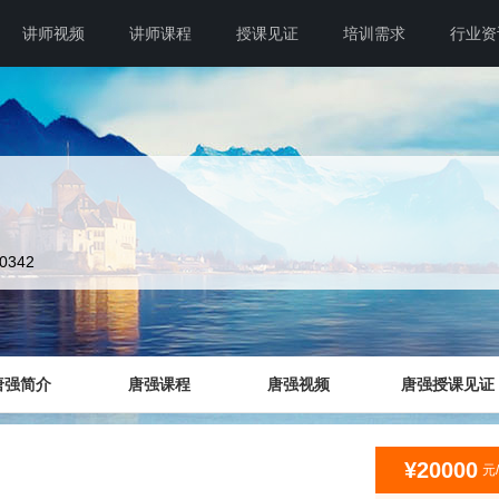
讲师视频
讲师课程
授课见证
培训需求
行业资
10342
唐强简介
唐强课程
唐强视频
唐强授课见证
¥20000
元