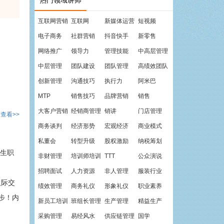
热门领域讲师
互联网营销
互联网
新媒体运营
短视频
电子商务
社群营销
抖音快手
新零售
网络推广
领导力
管理技能
中高层管理
中层管理
团队建设
团队管理
高绩效团队
创新管理
沟通技巧
执行力
阿米巴
MTP
销售技巧
品牌营销
销售
大客户营销
经销商管理
销讲
门店管理
查看>>
商务谈判
经济形势
宏观经济
商业模式
私董会
转型升级
股权激励
纳税筹划
生职
非财管理
培训师培训
TTT
公众演说
招聘面试
人力资源
非人管理
服装行业
人际交
绩效管理
商务礼仪
形象礼仪
职业素养
步！内
新员工培训
班组长管理
生产管理
精益生产
采购管理
易经风水
供应链管理
国学