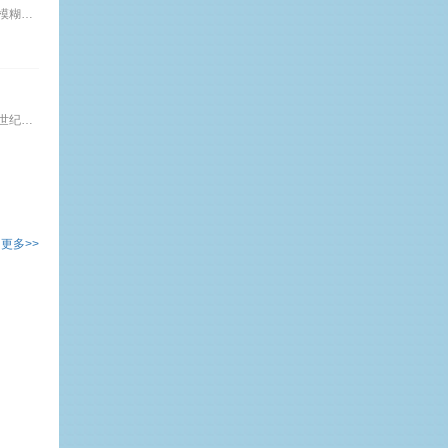
【课程介绍】 生活中的很多纠纷实际来自于彼此的不了解，企业内的大多数问题实际上源于沟通的障碍，如个性差异、知识差异、缺乏信任、表达模糊、心理素质等等。而每一次沟通的失误都伴随着执行力的缺失和工作质量的降低，几乎每一位管理者都曾为沟通的问题困恼过，都尝到过沟通不当的苦果。本课题向您揭示沟通成败的奥秘，让您沟通更顺畅，工作少烦恼！ 【培训方式】 案例教学为主，穿插理念讲述、角色扮演、参与性
《职场魅力演讲与口才》 许多职场人士，都是专业娴熟、兢兢业业的对待工作。但前辈们的经历一再的告诉我们：能干的往往不如能说的！二十一世纪的今天，一个只会干不会说，台下行、台上不行的职场人士面临着巨大的工作和生活的压力！ 本课程贴近职场生活实际，突出”系统、高效、实用”三原则，特别适合优秀但不出众、渴望成功但因为不善表现，被口头表达的瓶颈束缚的职场人士。本课程总共分为10个主题，采用体验式的训练：以
更多>>