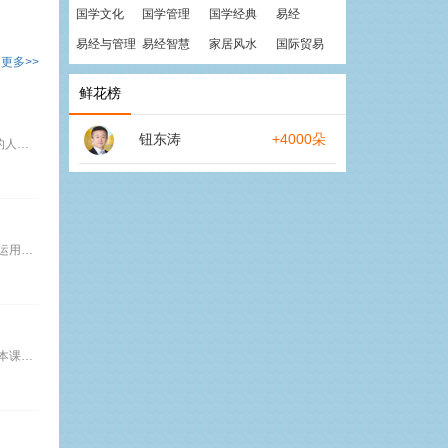
国学文化
国学管理
国学经典
易经
易经与管理
易经智慧
家居风水
国际贸易
更多>>
鲜花榜
钮东涛
+4000朵
【课程简介】 华为总裁任正非曾说：“我们不要求员工有敬业精神，但是我们会提拔有敬业精神的员工，同时管理者一定要有敬业精神。”一个敬业的人最大的受益者永远会是他自己。什么叫敬业精神？ 它包括哪些内容？ 怎样通过敬业尽快获得事业的成功？怎样让敬业为自己创造无限的财富？本课程为您详细解答。 【培训方式】 典型案例分析+感悟游戏+理念提炼。 【课程提纲】 第一部分 现代职场新思维 一、
【课程简介】 二十世纪是产品的世纪，二十一世纪是服务的世纪。在一个优秀的企业里，一套好的服务理念和模式是企业生存发展的根基。本课程运用众多鲜活的案例和观念，帮助您吸引顾客、满足顾客、感动顾客、甚至征服顾客。 【培训方式】 案例教学为主，穿插理念讲述、角色扮演、参与性游戏、视频资料播放等。 【课程提纲】 一、20世纪是产品的世纪，21世纪是服务的世纪 服务是直接的竞争手段 服务本身就是
【课程简介】 电话营销是一种效率很高但是效果很不理想的销售方式。好在许多销售界的前辈摸索出了一整套提高电话营销成功率的方法和工具。本课程将为您详细解说。 【培训方式】 先进营销理论与实战技巧有机结合，极富前瞻性、实效性及操作性，互动、立体的教学模式，以学员提写的营销实战中遇到的问题作为案例进行讲解、剖析，立即可以学以致用，改善企业业绩。 【课程提纲】 一、电话的规划与准备 1、战