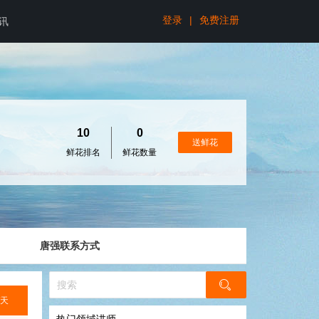
登录
|
免费注册
讯
10
0
送鲜花
鲜花排名
鲜花数量
唐强联系方式
/天