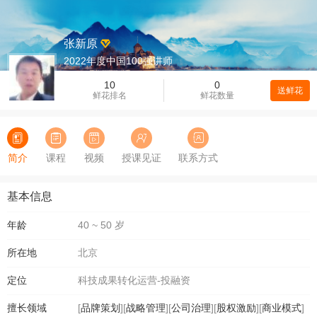
张新原
2022年度中国100强讲师
10
0
送鲜花
鲜花排名
鲜花数量
简介
课程
视频
授课见证
联系方式
基本信息
年龄
40 ~ 50 岁
所在地
北京
定位
科技成果转化运营-投融资
擅长领域
[
品牌策划
][
战略管理
][
公司治理
][
股权激励
][
商业模式
]