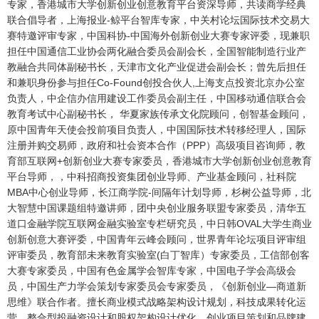
专家，香港城市大学创新创业创意教育平台资深导师，共读商学经典
联合倡导者，上海报业-鲸平台智库专家，中关村论坛国际技术交易大
赛特邀评审专家，中国科协-中国海外创新创业大赛专家评委，现兼职
担任中国通信工业协会两化融合委员会副会长，全国智能制造行业产
教融合共同体副秘书长，天津市文化产业促进会副会长；曾先后担任
和兼职身份参与担任Co-Found创投合伙人,上海支点投资北京办公室
负责人，中企信办信用建设工作委员会副主任，中国移动通信联合会
教育考试中心副秘书长， 华夏家族传承文化院顾问，创智基金顾问，
原中国青年天使会投前项目负责人，中国国际技术转移经理人，国际
注册并购交易师，政府和社会资本合作（PPP）高级项目咨询师，教
育部互联网+创新创业大赛专家委员，香港城市大学创新创业创意教育
平台导师，，中科招商投资集团创业导师、产业基金顾问，社科院
MBA中心创业导师，长江商学院-间隔年计划导师，杉树公益导师，北
大智慧中国课题组特邀讲师，团中央创业服务联盟专家委员，清华五
道口金融学院互联网金融实验室专栏研究员，中日韩OVAL大学生商业
创新创意大赛评委，中国青年云峰会顾问，世界青年论坛项目评审组
评审委员，教育部未来教育实验室(白丁智库）专家委员，工信部创客
大赛专家委员，中国有色金属学会智库专家，中国电子学会高级会
员，中国生产力学会策划专家委员会专家委员，《创新创业—商道新
思维》联合作者。擅长商业模式战略架构设计规划，科技成果转化运
营，整合型投融资设计和股权架构设计优化，创业项目策划和品牌建