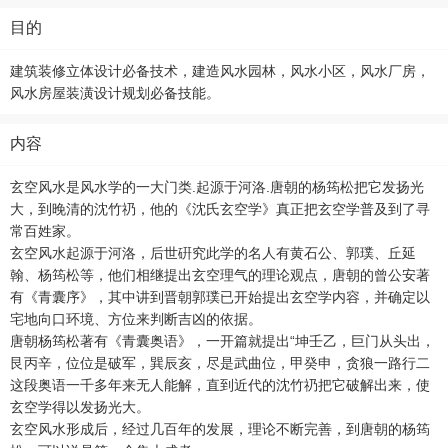
目的
建筑装修立体设计必备技术，建造风水园林，风水小区，风水厂房，
风水房屋装潢设计规划必备技能。
内容
玄空风水是风水学的一大门类.起源于河洛.唐朝的杨筠松把它发扬光
大，到晚清的沈竹礽，他的《沈氏玄空学》真正把玄空学普及到了寻
常百姓家。
玄空风水起源于河洛，后世硏究此学的名人有黄石公、郭璞、丘延
翰、杨筠松等，他们相继提出玄空理气的理论观点，唐朝的曾公安著
有《青囊序》，其中讲到晋朝郭璞已开始提出玄空学内容，并确定以
宅地向口环境、方位来判断吉凶的依据。
唐朝杨筠松著有《青囊奥语》，一开篇就提出“坤壬乙，巨门从头出，
艮丙辛，位位是破军，巽辰亥，尽是武曲位，甲癸申，贪狼一路行二
这段奥语一千多年来无人能解，直到近代的沈竹礽把它破解出来，使
玄空学得以发扬光大。
玄空风水形成后，经过几百年的发展，理论不断完善，到唐朝的杨筠