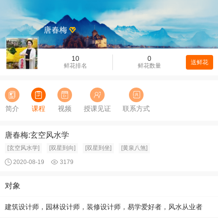
唐春梅
10
0
送鲜花
鲜花排名
鲜花数量
简介
课程
视频
授课见证
联系方式
唐春梅:玄空风水学
[玄空风水学]
[双星到向]
[双星到坐]
[黄泉八煞]
2020-08-19
3179
对象
建筑设计师，园林设计师，装修设计师，易学爱好者，风水从业者