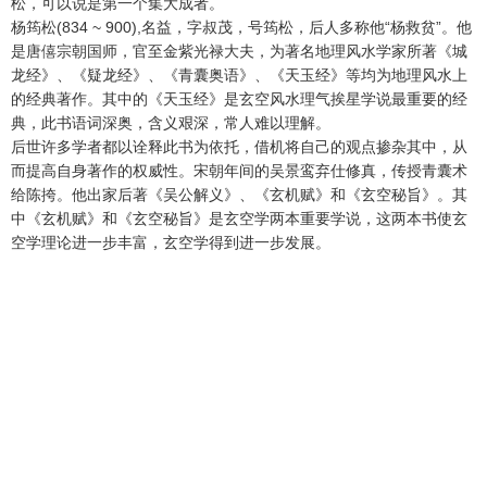
松，可以说是第一个集大成者。
杨筠松(834 ~ 900),名益，字叔茂，号筠松，后人多称他“杨救贫”。他
是唐僖宗朝国师，官至金紫光禄大夫，为著名地理风水学家所著《城
龙经》、《疑龙经》、《青囊奥语》、《天玉经》等均为地理风水上
的经典著作。其中的《天玉经》是玄空风水理气挨星学说最重要的经
典，此书语词深奥，含义艰深，常人难以理解。
后世许多学者都以诠释此书为依托，借机将自己的观点掺杂其中，从
而提高自身著作的权威性。宋朝年间的吴景鸾弃仕修真，传授青囊术
给陈挎。他出家后著《吴公解义》、《玄机赋》和《玄空秘旨》。其
中《玄机赋》和《玄空秘旨》是玄空学两本重要学说，这两本书使玄
空学理论进一步丰富，玄空学得到进一步发展。