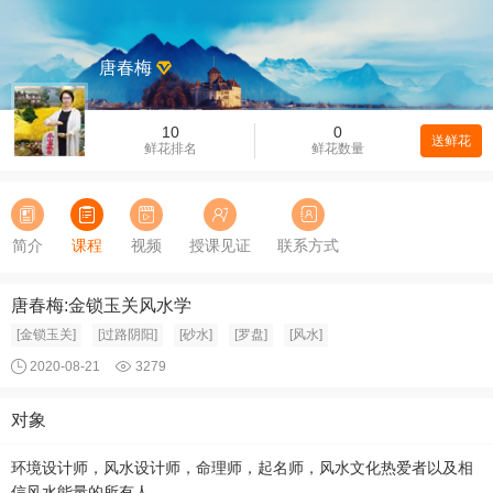
唐春梅
10
0
送鲜花
鲜花排名
鲜花数量
简介
课程
视频
授课见证
联系方式
唐春梅:金锁玉关风水学
[金锁玉关]
[过路阴阳]
[砂水]
[罗盘]
[风水]
2020-08-21
3279
对象
环境设计师，风水设计师，命理师，起名师，风水文化热爱者以及相
信风水能量的所有人。