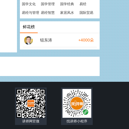
国学文化
国学管理
国学经典
易经
易经与管理
易经智慧
家居风水
国际贸易
鲜花榜
钮东涛
+4000朵
讲师网官微
找讲师小程序