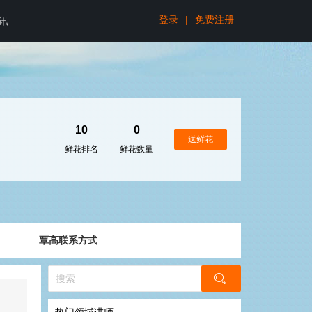
登录
|
免费注册
讯
10
0
送鲜花
鲜花排名
鲜花数量
覃高联系方式