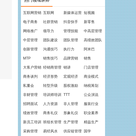
热门领域讲师
互联网营销
互联网
新媒体运营
短视频
电子商务
社群营销
抖音快手
新零售
网络推广
领导力
管理技能
中高层管理
中层管理
团队建设
团队管理
高绩效团队
创新管理
沟通技巧
执行力
阿米巴
MTP
销售技巧
品牌营销
销售
大客户营销
经销商管理
销讲
门店管理
商务谈判
经济形势
宏观经济
商业模式
私董会
转型升级
股权激励
纳税筹划
非财管理
培训师培训
TTT
公众演说
招聘面试
人力资源
非人管理
服装行业
绩效管理
商务礼仪
形象礼仪
职业素养
新员工培训
班组长管理
生产管理
精益生产
采购管理
易经风水
供应链管理
国学