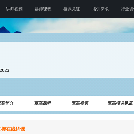
讲师视频
讲师课程
授课见证
培训需求
行业资
32023
覃高简介
覃高课程
覃高视频
覃高授课见证
直接在线约课