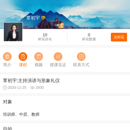
覃初宇
10
0
送鲜花
鲜花排名
鲜花数量
简介
课程
视频
授课见证
联系方式
覃初宇:主持演讲与形象礼仪
2020-11-25
2930
对象
培训师、中层、教师
目的