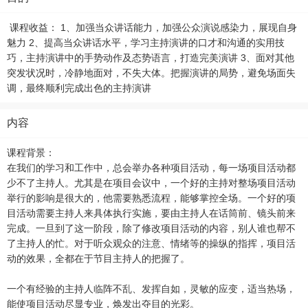
课程收益： 1、加强当众讲话能力，加强公众演说感染力，展现自身
魅力 2、提高当众讲话水平，学习主持演讲的口才和沟通的实用技
巧，主持演讲中的手势动作及态势语言，打造完美演讲 3、面对其他
突发状况时，冷静地面对，不失大体。把握演讲的局势，避免场面失
调，最终顺利完成出色的主持演讲
内容
课程背景：
在我们的学习和工作中，总会举办各种项目活动，每一场项目活动都
少不了主持人。尤其是在项目会议中，一个好的主持对整场项目活动
举行的影响是很大的，他需要熟悉流程，能够掌控全场。一个好的项
目活动需要主持人来具体执行实施，要由主持人在话筒前、镜头前来
完成。一旦到了这一阶段，除了修改项目活动的内容，别人谁也帮不
了主持人的忙。对于听众观众的注意、情绪等的操纵的指挥，项目活
动的效果，全都在于节目主持人的把握了。
一个有经验的主持人临阵不乱、发挥自如，灵敏的应变，适当热场，
能使项目活动尽显专业，焕发出夺目的光彩。