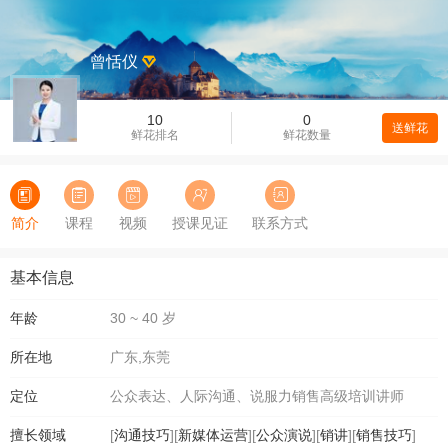
曾恬仪
10
0
送鲜花
鲜花排名
鲜花数量
简介
课程
视频
授课见证
联系方式
基本信息
年龄
30 ~ 40 岁
所在地
广东,东莞
定位
公众表达、人际沟通、说服力销售高级培训讲师
擅长领域
[
沟通技巧
][
新媒体运营
][
公众演说
][
销讲
][
销售技巧
]