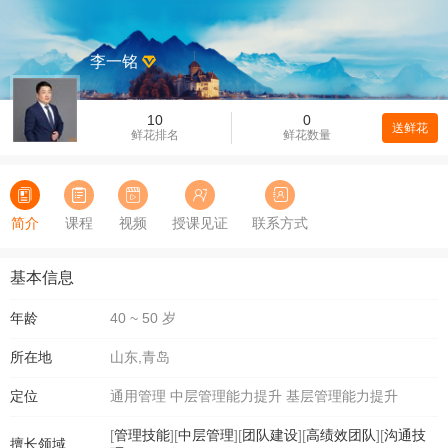
李一铭
10
0
送鲜花
鲜花排名
鲜花数量
简介
课程
视频
授课见证
联系方式
基本信息
年龄
40 ~ 50 岁
所在地
山东,青岛
定位
通用管理 中层管理能力提升 基层管理能力提升
[
管理技能
][
中层管理
][
团队建设
][
高绩效团队
][
沟通技
擅长领域