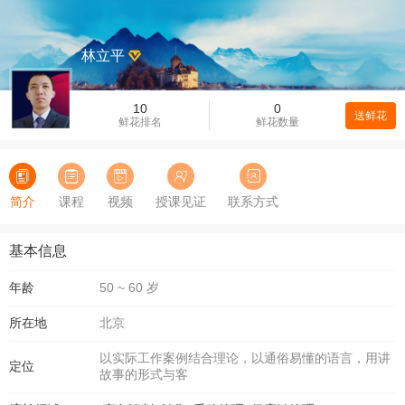
林立平
10
0
送鲜花
鲜花排名
鲜花数量
简介
课程
视频
授课见证
联系方式
基本信息
年龄
50 ~ 60 岁
所在地
北京
以实际工作案例结合理论，以通俗易懂的语言，用讲
定位
故事的形式与客