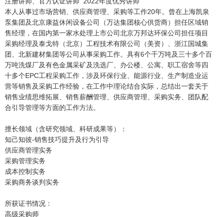
注册讲师、官方认证讲师 2022年度优秀讲师
本人从事过市场营销、供应商管理、采购等工作20年。曾在上海凯泉
泵集团及北京康益休闲设备公司（万达集团核心供货商）担任区域销
售经理，在国内第一家水处理上市公司北京万邦达环保公司担任项目
采购经理及泰戈特（北京）工程技术有限公司（美资）、浙江国城集
团、北新建材集团等公司从事采购工作。具有6个千万吨及三十多个百
万吨洗煤厂及有色金属采矿及洗选厂、办公楼、公寓、职工宿舍等四
十多个EPC工程采购工作，涉及环保行业、能源行业、生产制造业运
营等销售及采购工作经验，在工作中理论结合实际，总结出一套关于
销售业绩思维拓展、销售薪酬管理、供应商管理、采购实务、团队配
合引导管理等方面的工作方法。
擅长领域（含研究领域、科研成果等）：
知己知彼-销售技巧提升及行为引导
供应商管理实务
采购管理实务
成本控制实务
采购商务谈判实务
所获证书情况：
高级采购师