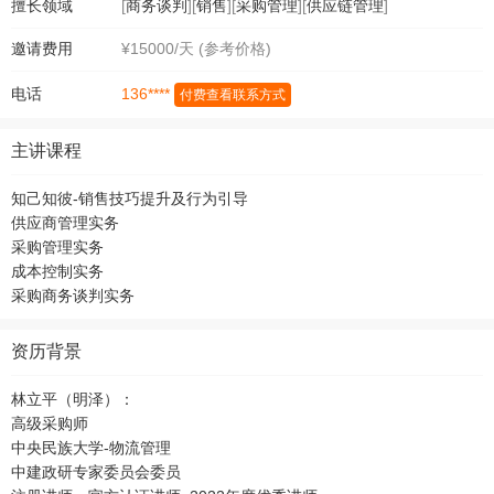
擅长领域
[
商务谈判
][
销售
][
采购管理
][
供应链管理
]
邀请费用
¥15000/天 (参考价格)
136****
电话
付费查看联系方式
主讲课程
知己知彼-销售技巧提升及行为引导
供应商管理实务
采购管理实务
成本控制实务
采购商务谈判实务
资历背景
林立平（明泽）：
高级采购师
中央民族大学-物流管理
中建政研专家委员会委员