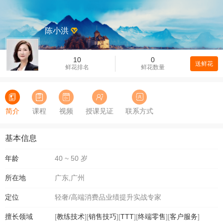
陈小洪
10
0
送鲜花
鲜花排名
鲜花数量
简介
课程
视频
授课见证
联系方式
基本信息
年龄
40 ~ 50 岁
所在地
广东,广州
定位
轻奢/高端消费品业绩提升实战专家
擅长领域
[
教练技术
][
销售技巧
][
TTT
][
终端零售
][
客户服务
]