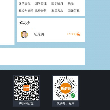
国学文化
国学管理
国学经典
易经
易经与管理
易经智慧
家居风水
国际贸易
鲜花榜
钮东涛
+4000朵
讲师网官微
找讲师小程序