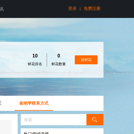
登录
|
免费注册
讯
10
0
送鲜花
鲜花排名
鲜花数量
证
崔艳苹联系方式