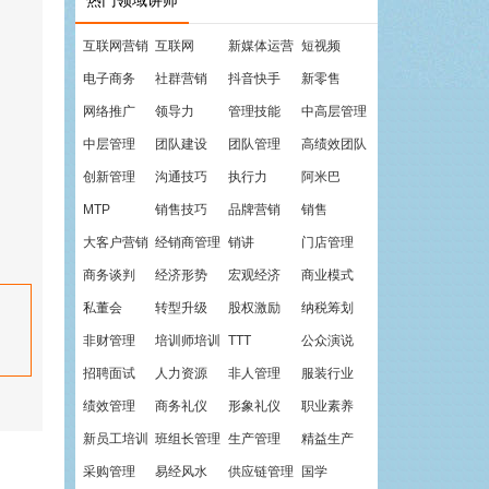
热门领域讲师
互联网营销
互联网
新媒体运营
短视频
电子商务
社群营销
抖音快手
新零售
网络推广
领导力
管理技能
中高层管理
中层管理
团队建设
团队管理
高绩效团队
创新管理
沟通技巧
执行力
阿米巴
MTP
销售技巧
品牌营销
销售
大客户营销
经销商管理
销讲
门店管理
商务谈判
经济形势
宏观经济
商业模式
私董会
转型升级
股权激励
纳税筹划
非财管理
培训师培训
TTT
公众演说
招聘面试
人力资源
非人管理
服装行业
绩效管理
商务礼仪
形象礼仪
职业素养
新员工培训
班组长管理
生产管理
精益生产
采购管理
易经风水
供应链管理
国学