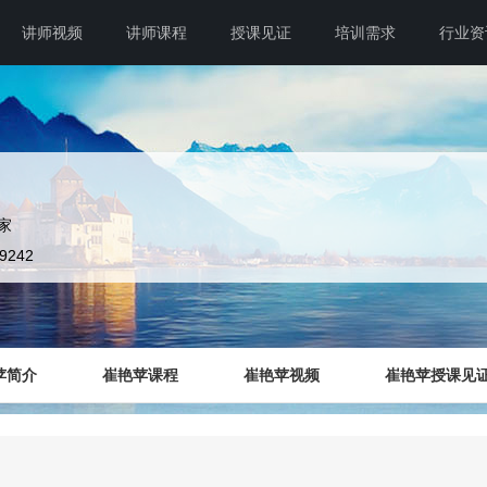
讲师视频
讲师课程
授课见证
培训需求
行业资
家
49242
苹简介
崔艳苹课程
崔艳苹视频
崔艳苹授课见