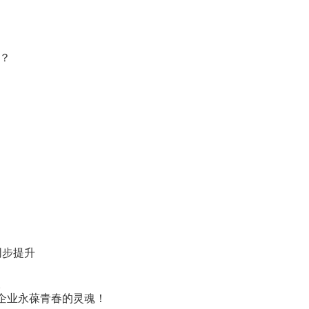
品？
同步提升
力
入
企业永葆青春的灵魂！