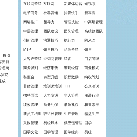
互联网营销
互联网
新媒体运营
短视频
电子商务
社群营销
抖音快手
新零售
网络推广
领导力
管理技能
中高层管理
中层管理
团队建设
团队管理
高绩效团队
创新管理
沟通技巧
执行力
阿米巴
MTP
销售技巧
品牌营销
销售
、移动
大客户营销
经销商管理
销讲
门店管理
需要新
商务谈判
经济形势
宏观经济
商业模式
管理两
际贸易
私董会
转型升级
股权激励
纳税筹划
速成
非财管理
培训师培训
TTT
公众演说
招聘面试
人力资源
非人管理
服装行业
绩效管理
商务礼仪
形象礼仪
职业素养
新员工培训
班组长管理
生产管理
精益生产
采购管理
易经风水
供应链管理
国学
国学文化
国学管理
国学经典
易经