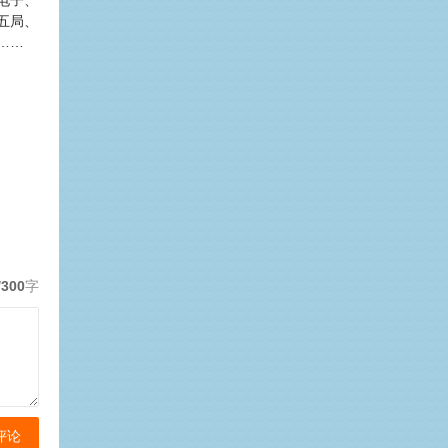
电子、
五局、
……
/300
字
评论