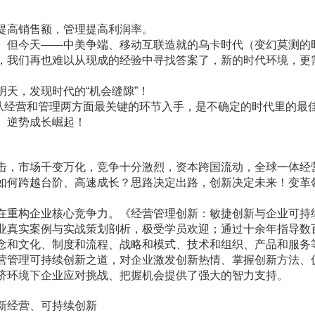
提高销售额，管理提高利润率。
。但今天——中美争端、移动互联造就的乌卡时代（变幻莫测的
，我们再也难以从现成的经验中寻找答案了，新的时代环境，更
天，发现时代的“机会缝隙”！
跑，从经营和管理两方面最关键的环节入手，是不确定的时代里的最
、逆势成长崛起！
击，市场千变万化，竞争十分激烈，资本跨国流动，全球一体经
如何跨越台阶、高速成长？思路决定出路，创新决定未来！变革
在重构企业核心竞争力。《经营管理创新：敏捷创新与企业可持
业真实案例与实战策划剖析，极受学员欢迎；通过十余年指导数
念和文化、制度和流程、战略和模式、技术和组织、产品和服务
营管理可持续创新之道，对企业激发创新热情、掌握创新方法、
济环境下企业应对挑战、把握机会提供了强大的智力支持。
新经营、可持续创新