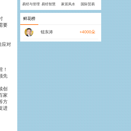
易经与管理
易经智慧
家居风水
国际贸易
时
鲜花榜
需要
钮东涛
+4000朵
佳应对
营！
领先
续创
百家
等方
促进