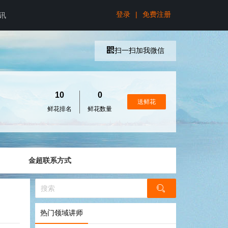
登录
|
免费注册
讯
扫一扫加我微信
10
0
送鲜花
鲜花排名
鲜花数量
金超联系方式
热门领域讲师