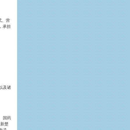
式、营
，承担
以及诸
、国药
、新楚