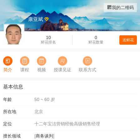
我的二维码
康亚斌
10
0
送鲜花
鲜花排名
鲜花数量
简介
课程
视频
授课见证
联系方式
基本信息
年龄
50 ~ 60 岁
所在地
北京
定位
十二年宝洁营销经验高级销售经理
擅长领域
[
商务谈判
]