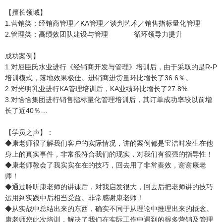
【擅长领域】
1.营销类：经销商管理／KA管理／谈判艺术／销售指标量化管理
2.管理类：高绩效团队建设与管理 循环领导力提升
成功案例】
1.对屈臣氏水业进行《经销商开发与管理》培训后，由于采取的是R-P
培训模式，落地效果极佳。进销商进货量环比增长了36.6％。
2.对光明乳业进行KA管理培训后，KA业绩环比增长了27.8%.
3.对恰恰集团进行销售指标量化管理培训后，其订单成功率较以前增
长了近40％…
【学员之声】：
◆康老师很了解我们客户的实际情况，讲的案例都是宝洁时发生在他
身上的真实事件，非常很符合我们的现实，对我们有很强的指导性！
◆康老师教会了我实实在在的技巧，回去用了非常奏效，谢谢康老
师！
◆通过聆听康老师的讲课后，对我启发很大，回去后把老师讲的技巧
运用到实践中后相当受益。非常感谢康老师！
◆从实战中总结出来的东西，确实不同于从理论中推理出来的概念。
康老师您此次培训，解决了我们在实际工作中遇到的很多营销及管理