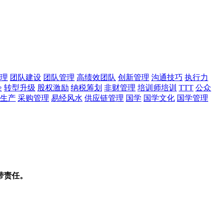
理
团队建设
团队管理
高绩效团队
创新管理
沟通技巧
执行力
会
转型升级
股权激励
纳税筹划
非财管理
培训师培训
TTT
公众
生产
采购管理
易经风水
供应链管理
国学
国学文化
国学管理
带责任。