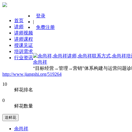
登录
首页
|
讲师
免费注册
讲师视频
讲师课程
授课见证
培训需求
行业资讯
余尚祥
“目标经营→管理→营销”体系构建与运营问题
http://www.jiangshi.org/519264
10
鲜花排名
0
鲜花数量
送鲜花
余尚祥