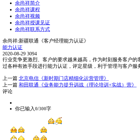
余尚祥简介
余尚祥课程
余尚祥视频
余尚祥授课见证
余尚祥联系方式
余尚祥:新疆联通《客户经理能力认证》
能力认证
2020-08-29
3094
行业竞争更激烈、客户的要求越来越高，作为时刻服务客户的
过各种有效手段进行能力认证，评定星级，利于管理与客户服务...
上一篇
北京电信《新时期门店精细化运营管理》
上一篇
和田联通《业务能力提升训战（理论培训+实战）营》
评论
你已输入
0/300
字