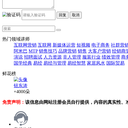
回复
取消
热门领域讲师
互联网营销
互联网
新媒体运营
短视频
电子商务
社群营
阿米巴
MTP
销售技巧
品牌营销
销售
大客户营销
经销商
演说
招聘面试
人力资源
非人管理
服装行业
绩效管理
商
国学经典
易经
易经与管理
易经智慧
家居风水
国际贸易
鲜花榜
钮东涛
+4000朵
免责声明：
该信息由网站注册会员自行提供，内容的真实性、