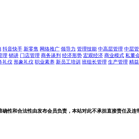
销
抖音快手
新零售
网络推广
领导力
管理技能
中高层管理
中层管
管理
销讲
门店管理
商务谈判
经济形势
宏观经济
商业模式
私董
务礼仪
形象礼仪
职业素养
新员工培训
班组长管理
生产管理
精益
准确性和合法性由发布会员负责，本站对此不承担直接责任及连