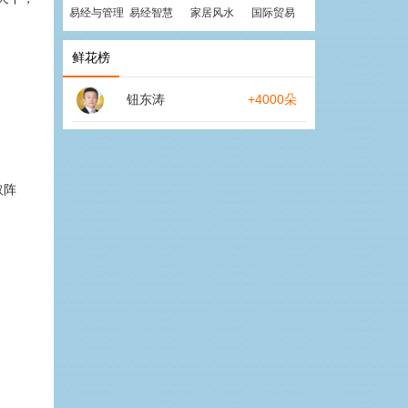
易经与管理
易经智慧
家居风水
国际贸易
鲜花榜
钮东涛
+4000朵
取阵