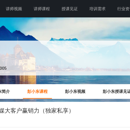
讲师视频
讲师课程
授课见证
培训需求
行业资
0005
东简介
彭小东课程
彭小东视频
彭小东授课见
告传媒大客户赢销力（独家私享）