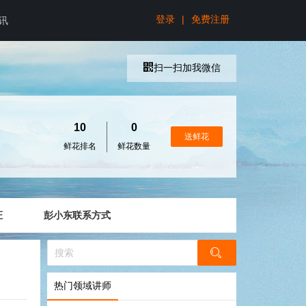
登录
|
免费注册
讯
扫一扫加我微信
10
0
送鲜花
鲜花排名
鲜花数量
证
彭小东联系方式
热门领域讲师