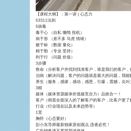
【课程大纲】：第一讲 | 心态力
53311法则
5病毒
毒于心 （自私 懒惰 投机）
病于形 （差不多 马虎 情绪）
败于标 （数据 量化）
精于勤 （专业 坚持）
利于行 （问题 价值）
3步骤
救命（分析客户并找到找准客户，谁是我们的客户，
治病（解决问题，客户的问题就是最大的问题，我能
养生（服务，感谢，感动，感恩，引爆，震撼，尖叫
3精
媒体（媒体资源媒体价值媒竞合力）品效合一！
客户（彻底全面深入的了解客户的客户，比客户更了
行业（行业现在以及未来趋势等）
1宽
胸怀（心态要好）
彭小东导师最新独家原创观点,违者必究！
广告销售请不要跟我谈媒体