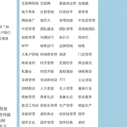
互联网营销
互联网
新媒体运营
短视频
电子商务
社群营销
抖音快手
新零售
网络推广
领导力
管理技能
中高层管理
投？如
中层管理
团队建设
团队管理
高绩效团队
客户我们
创新管理
沟通技巧
执行力
阿米巴
告预算
MTP
销售技巧
品牌营销
销售
大客户营销
经销商管理
销讲
门店管理
商务谈判
经济形势
宏观经济
商业模式
私董会
转型升级
股权激励
纳税筹划
非财管理
培训师培训
TTT
公众演说
招聘面试
人力资源
非人管理
服装行业
绩效管理
商务礼仪
形象礼仪
职业素养
新员工培训
班组长管理
生产管理
精益生产
投放
采购管理
易经风水
供应链管理
国学
告传媒
赢销
国学文化
国学管理
国学经典
易经
天下，