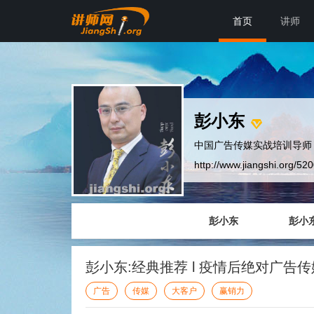
首页
讲师
彭小东
中国广告传媒实战培训导师
http://www.jiangshi.org/52
彭小东
彭小
彭小东:经典推荐 l 疫情后绝对广
广告
传媒
大客户
赢销力