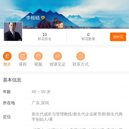
李根稳
10
0
送鲜花
鲜花排名
鲜花数量
简介
课程
视频
授课见证
联系方式
基本信息
年龄
40 ~ 50 岁
所在地
广东,深圳
新生代成长与管理教练/新生代企业家导师/新生代商
定位
学创始人/著