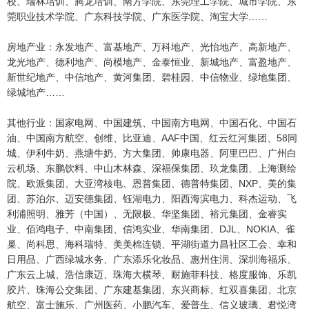
校、瑞林培训、腾龙培训、南方学院、东莞理工学院、城市学院、东
莞职业技术学院、广东科技学院、广东医学院、淘宝大学……
房地产业：永发地产、富基地产、万科地产、光怡地产、高新地产、
龙光地产、德利地产、尚模地产、金泰恒业、新城地产、富盈地产、
新世纪地产、中信地产、黄河集团、碧桂园、中信物业、绿地集团、
绿城地产……
其他行业：国家电网、中国建筑、中国南方电网、中国石化、中国石
油、中国南方航空、创维、比亚迪、AAF中国、红云红河集团、58同
城、伊利牛奶、燕塘牛奶、方大集团、帅康电器、阿里巴巴、广州白
云机场、东鹏饮料、中山木林森、深福保集团、玖龙集团、上海测绘
院、欧派集团、大亚湾核电、恩普集团、德普特集团、NXP、美的集
团、苏泊尔、迈安德集团、钰湖电力、阳西海滨电力、科杰运动、飞
利浦照明、雅芳（中国）、无限极、华坚集团、裕元集团、金睿实
业、佰鸿电子、中南集团、信鸿实业、华南集团、DJL、NOKIA、雀
巢、尚科思、海科瑞特、美美棉连锁、平湖街道力昌社区工会、幸和
日用品、广西绿城水务、广东添乐化妆品、惠州住润、深圳海福乐、
广东云上城、浩信康迈、珠海大横琴、耐施菲科技、格度服饰、乐凯
胶片、珠海公交集团、广东建基集团、东兴商标、红双喜集团、北京
航空、富士施乐、广州医药、小鹏汽车、爱普生、信义玻璃、君悦湾