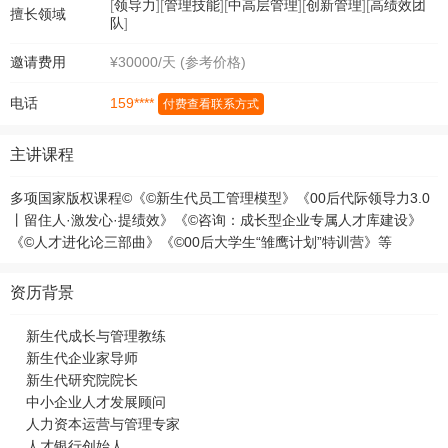
[
领导力
][
管理技能
][
中高层管理
][
创新管理
][
高绩效团
擅长领域
队
]
邀请费用
¥30000/天 (参考价格)
159****
电话
付费查看联系方式
主讲课程
多项国家版权课程©《©新生代员工管理模型》《00后代际领导力3.0
丨留住人·激发心·提绩效》《©咨询：成长型企业专属人才库建设》
《©人才进化论三部曲》《©00后大学生“雏鹰计划”特训营》等
资历背景
新生代成长与管理教练
新生代企业家导师
新生代研究院院长
中小企业人才发展顾问
人力资本运营与管理专家
人才银行创始人