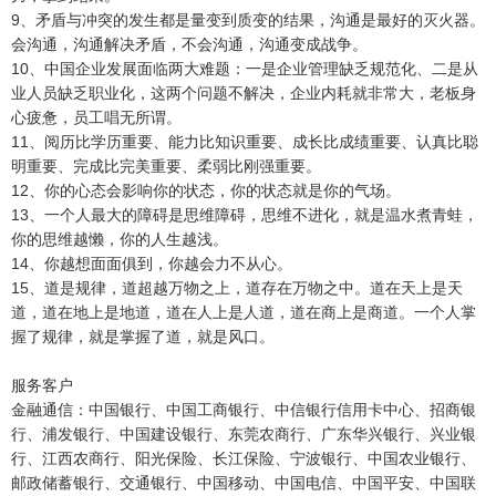
9、矛盾与冲突的发生都是量变到质变的结果，沟通是最好的灭火器。
会沟通，沟通解决矛盾，不会沟通，沟通变成战争。
10、中国企业发展面临两大难题：一是企业管理缺乏规范化、二是从
业人员缺乏职业化，这两个问题不解决，企业内耗就非常大，老板身
心疲惫，员工唱无所谓。
11、阅历比学历重要、能力比知识重要、成长比成绩重要、认真比聪
明重要、完成比完美重要、柔弱比刚强重要。
12、你的心态会影响你的状态，你的状态就是你的气场。
13、一个人最大的障碍是思维障碍，思维不进化，就是温水煮青蛙，
你的思维越懒，你的人生越浅。
14、你越想面面俱到，你越会力不从心。
15、道是规律，道超越万物之上，道存在万物之中。道在天上是天
道，道在地上是地道，道在人上是人道，道在商上是商道。一个人掌
握了规律，就是掌握了道，就是风口。
服务客户
金融通信：中国银行、中国工商银行、中信银行信用卡中心、招商银
行、浦发银行、中国建设银行、东莞农商行、广东华兴银行、兴业银
行、江西农商行、阳光保险、长江保险、宁波银行、中国农业银行、
邮政储蓄银行、交通银行、中国移动、中国电信、中国平安、中国联