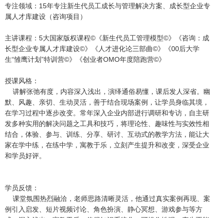
专注领域：15年专注新生代员工成长与管理解决方案、成长型企业专
属人才库建设（咨询项目）
主讲课程：5大国家版权课程©《新生代员工管理模型©》《咨询：成
长型企业专属人才库建设©》《人才进化论三部曲©》《00后大学
生“雏鹰计划”特训营©》《创业者OMO年度陪跑营©》
授课风格：
讲解张弛有度，内容深入浅出，演绎通俗易懂，课后发人深省。幽
默、风趣、亲切、生动灵活，善于结合现场案例，让学员身临其境，
在学习过程中逐步改变。常年深入企业内部进行调研和专访，自主研
发多种实用的解决问题之工具和技巧，将理论性、趣味性与实效性相
结合，体验、参与、训练、分享、研讨、互动式的教学方法，能让大
家在学中练，在练中学，寓教于乐，立刻产生提升和改变，深受企业
和学员好评。
学员反馈：
课堂氛围热烈融洽，老师思路清晰灵活，他通过真实案例再现、案
例引入启发、短片视频讨论、角色扮演、静心冥想、游戏参与等方