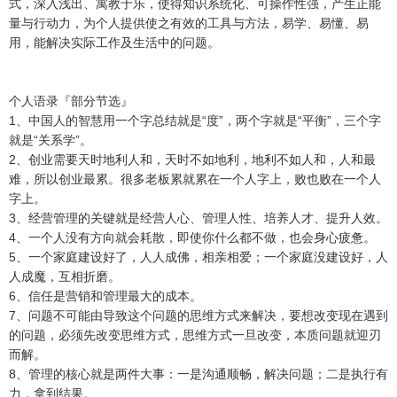
式，深入浅出、寓教于乐，使得知识系统化、可操作性强，产生正能
量与行动力，为个人提供使之有效的工具与方法，易学、易懂、易
用，能解决实际工作及生活中的问题。
个人语录『部分节选』
1、中国人的智慧用一个字总结就是“度”，两个字就是“平衡”，三个字
就是“关系学”。
2、创业需要天时地利人和，天时不如地利，地利不如人和，人和最
难，所以创业最累。很多老板累就累在一个人字上，败也败在一个人
字上。
3、经营管理的关键就是经营人心、管理人性、培养人才、提升人效。
4、一个人没有方向就会耗散，即使你什么都不做，也会身心疲惫。
5、一个家庭建设好了，人人成佛，相亲相爱；一个家庭没建设好，人
人成魔，互相折磨。
6、信任是营销和管理最大的成本。
7、问题不可能由导致这个问题的思维方式来解决，要想改变现在遇到
的问题，必须先改变思维方式，思维方式一旦改变，本质问题就迎刃
而解。
8、管理的核心就是两件大事：一是沟通顺畅，解决问题；二是执行有
力，拿到结果。