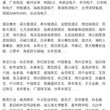
通、广东电信、银河证券、韩国LG、伟易达电子、华为电子、日本昭
和电子、华勤通讯、瑞典美固电子、香港凯润电子、台湾泽荣集团、
韩国SAMSUNG、步步高电子……
酒店餐饮：诺尔曼酒店、希尔顿酒店、金凯悦酒店、维也纳酒店、民
航大酒店、七天连锁酒店、如家连锁酒店、格林豪泰连锁酒店、城市
之星、假日酒店、海滨温泉旅游度假区、九佳连锁酒店、海公园爱度
度假酒店、石碣大酒店、日禾餐饮、柴火餐饮连锁、真功夫、湘村人
家餐饮、湘里乡情、永和大王、西贝西北菜、寻秦记、黑天鹅餐饮连
锁、小肥羊、海底捞火锅城、古井贡酒……
珠宝行业：钻石世家、世纪珠宝城、中国黄金、周大生珠宝、福兴珠
宝、欧帝迩珠宝、永泰珠宝、爱恋珠宝、爱心珠宝、老凤祥珠宝、周
六福、金多福、中鑫珠宝、嘉瑞珠宝、金岱珠宝、四千金珠宝、宝庆
银楼、喜玉缘珠宝、维尔国际珠宝、肖记珠宝、周大金珠宝、欣鑫珠
宝、中川珠宝、中福珠宝、西藏盛祥宝玉、翠丰珠宝、天王金殿、尚
记珠宝、龙祥黄金、广源珠宝城、汾萃丰珠宝……
教育行业：格局商学、中大职业学院、新东方、菲菲教育、特名教
育、新启程外语培训机构、连云港文博教育、嘉华商学院、九比学