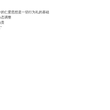
学的仁爱思想是一切行为礼的基础
心态调整
为贵
”