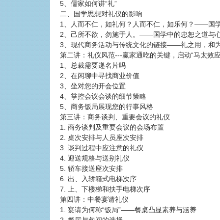
5、儒家如何讲“礼”
二、国学思想对礼仪的影响
1、人而不仁，如礼何？人而不仁，如乐何？——国
2、己所不欲，勿施于人。——国学中的忠恕之道与
3、现代商务活动与传统文化的链接——礼之用，和
第二讲：礼仪风范---赢家通吃的关键，启动“马太效应
1、总裁需要递名片吗
2、在闲聊中寻找商业价值
3、坐对您的开会位置
4、掌控会议会谈的细节策略
5、商务饭局展现您的行事风格
第三讲：商务谈判、重要会议的礼仪
1. 商务谈判及重要会议的会场布置
2. 桌次安排与人员座次安排
3. 谈判过程中应注意的礼仪
4. 迎送规格与送别礼仪
5. 轿车接送座次安排
6. 出、入轿箱式电梯次序
7. 上、下楼梯和扶手电梯次序
第四讲：中餐宴请礼仪
1. 宴请为何称“饭局”——餐桌凸显素养与涵养