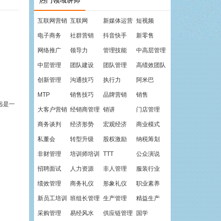
热门领域讲师
互联网营销
互联网
新媒体运营
短视频
电子商务
社群营销
抖音快手
新零售
网络推广
领导力
管理技能
中高层管理
中层管理
团队建设
团队管理
高绩效团队
创新管理
沟通技巧
执行力
阿米巴
MTP
销售技巧
品牌营销
销售
远是一
大客户营销
经销商管理
销讲
门店管理
商务谈判
经济形势
宏观经济
商业模式
私董会
转型升级
股权激励
纳税筹划
非财管理
培训师培训
TTT
公众演说
招聘面试
人力资源
非人管理
服装行业
绩效管理
商务礼仪
形象礼仪
职业素养
新员工培训
班组长管理
生产管理
精益生产
采购管理
易经风水
供应链管理
国学