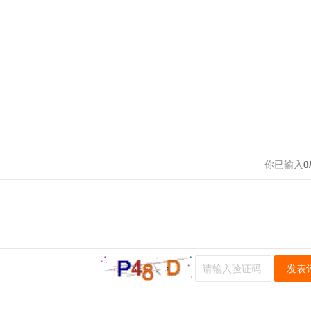
你已输入
0
发表