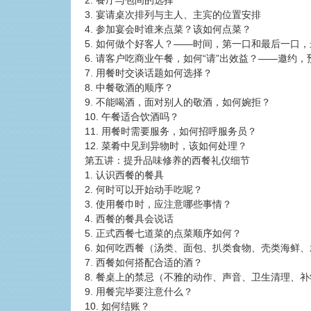
2. 餐厅与包间的选择
3. 宴请桌次排列与主人、主宾的位置安排
4. 参加宴会时谁来点菜？该如何点菜？
5. 如何做个好客人？——时间，第一口和最后一口
6. 请客户吃商业午餐，如何“请”出效益？——邀约
7. 用餐时交谈话题如何选择？
8. 中餐敬酒的顺序？
9. 不能喝酒，面对别人的敬酒，如何婉拒？
10. 午餐适合饮酒吗？
11. 用餐时需要服务，如何招呼服务员？
12. 菜肴中见到异物时，该如何处理？
第五讲：提升品味修养的西餐礼仪细节
1. 认识西餐的餐具
2. 何时可以开始动手吃呢？
3. 使用餐巾时，应注意哪些事情？
4. 西餐的餐具会说话
5. 正式西餐七道菜的点菜顺序如何？
6. 如何吃西餐（汤类、面包、扒类食物、壳类海鲜
7. 西餐如何搭配合适的酒？
8. 餐桌上的禁忌（不雅的动作、声音、卫生清理、
9. 用餐完毕要注意什么？
10. 如何结账？