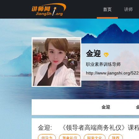
首页
讲师
金迎
职业素养训练导师
http://www.jiangshi.org/52
金迎
金迎: 《领导者高端商务礼仪》课
领导力
形象礼仪
国学文化
陕西