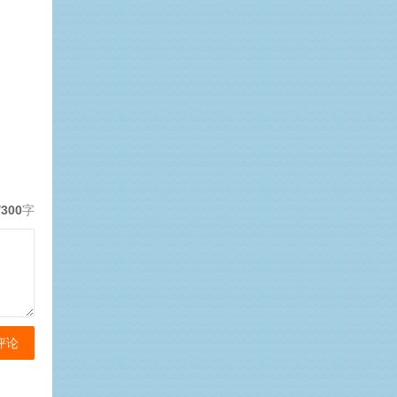
/300
字
评论