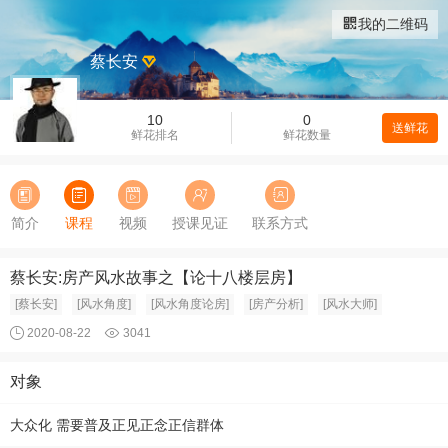
我的二维码
蔡长安
10
0
送鲜花
鲜花排名
鲜花数量
简介
课程
视频
授课见证
联系方式
蔡长安:房产风水故事之【论十八楼层房】
[蔡长安]
[风水角度]
[风水角度论房]
[房产分析]
[风水大师]
2020-08-22
3041
对象
大众化 需要普及正见正念正信群体